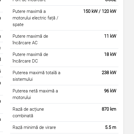
Putere maximă a
150 kW / 120 kW
m
motorului electric față /
spate
h
Putere maximă de
11 kW
încărcare AC
c
Putere maximă de
18 kW
d
încărcare DC
ă
Puterea maximă totală a
238 kW
sistemului
m
Puterea netă maximă a
96 kW
motorului
m
Rază de acțiune
870 km
combinată
m
Rază minimă de virare
5.5 m