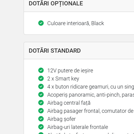
DOTĂRI OPȚIONALE
Culoare interioară, Black
DOTĂRI STANDARD
12V putere de ieșire
2 x Smart key
4 x buton ridicare geamuri, cu un singu
Acoperiș panoramic, anti-pinch, paraso
Airbag central față
Airbag pasager frontal, comutator de
Airbag șofer
Airbag-uri laterale frontale