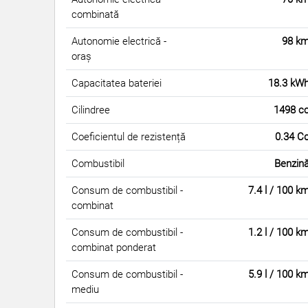
combinată
Autonomie electrică -
98 k
oraș
Capacitatea bateriei
18.3 kW
Cilindree
1498 c
Coeficientul de rezistență
0.34 C
Combustibil
Benzin
Consum de combustibil -
7.4 l / 100 k
combinat
Consum de combustibil -
1.2 l / 100 k
combinat ponderat
Consum de combustibil -
5.9 l / 100 k
mediu