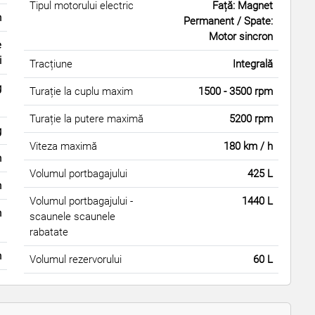
Tipul motorului electric
Față: Magnet
m
Permanent / Spate:
Motor sincron
e
i
Tracțiune
Integrală
g
Turație la cuplu maxim
1500 - 3500 rpm
Turație la putere maximă
5200 rpm
g
Viteza maximă
180 km / h
m
Volumul portbagajului
425 L
m
Volumul portbagajului -
1440 L
m
scaunele scaunele
rabatate
m
Volumul rezervorului
60 L