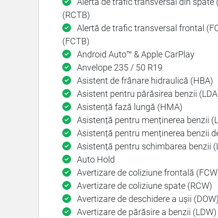
Alertă de trafic transversal din spate 
(RCTB)
Alertă de trafic transversal frontal (F
(FCTB)
Android Auto™ & Apple CarPlay
Anvelope 235 / 50 R19
Asistent de frânare hidraulică (HBA)
Asistent pentru părăsirea benzii (LDA
Asistență fază lungă (HMA)
Asistență pentru menținerea benzii (
Asistență pentru menținerea benzii d
Asistență pentru schimbarea benzii 
Auto Hold
Avertizare de coliziune frontală (FCW
Avertizare de coliziune spate (RCW)
Avertizare de deschidere a ușii (DOW
Avertizare de părăsire a benzii (LDW)