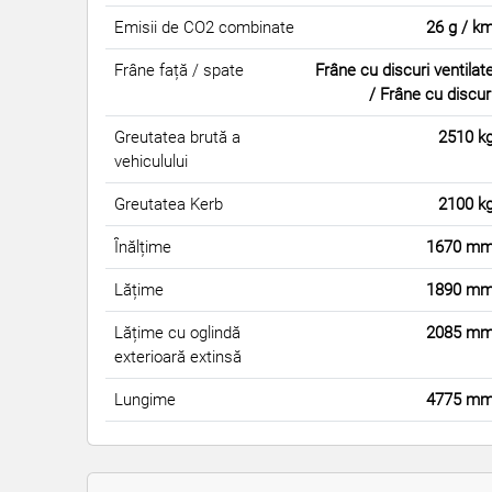
Emisii de CO2 combinate
26 g / k
Frâne față / spate
Frâne cu discuri ventilat
/ Frâne cu discur
Greutatea brută a
2510 k
vehiculului
Greutatea Kerb
2100 k
Înălțime
1670 m
Lățime
1890 m
Lățime cu oglindă
2085 m
exterioară extinsă
Lungime
4775 m