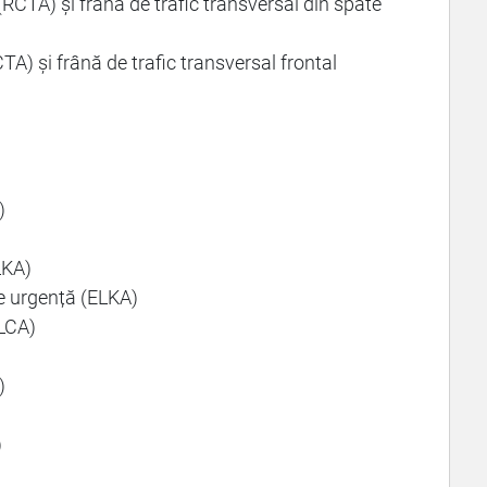
(RCTA) și frână de trafic transversal din spate
CTA) și frână de trafic transversal frontal
)
LKA)
e urgență (ELKA)
(LCA)
)
)