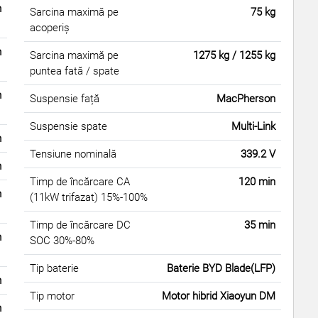
m
Sarcina maximă pe
75 kg
acoperiș
m
Sarcina maximă pe
1275 kg / 1255 kg
puntea fată / spate
m
Suspensie față
MacPherson
Suspensie spate
Multi-Link
m
Tensiune nominală
339.2 V
m
Timp de încărcare CA
120 min
m
(11kW trifazat) 15%-100%
Timp de încărcare DC
35 min
m
SOC 30%-80%
Tip baterie
Baterie BYD Blade(LFP)
m
Tip motor
Motor hibrid Xiaoyun DM
m