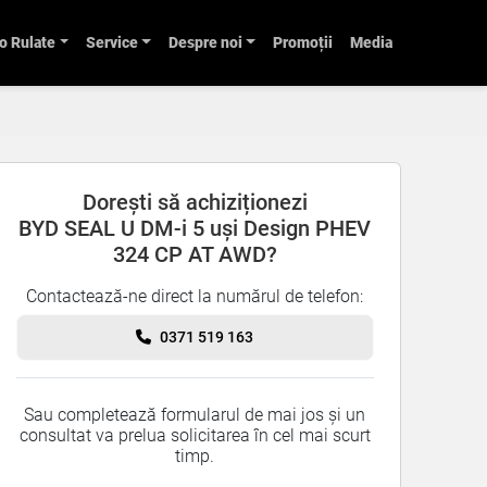
o Rulate
Service
Despre noi
Promoții
Media
Dorești să achiziționezi
BYD SEAL U DM-i 5 uși Design PHEV
324 CP AT AWD?
Contactează-ne direct la numărul de telefon:
0371 519 163
Sau completează formularul de mai jos și un
consultat va prelua solicitarea în cel mai scurt
timp.