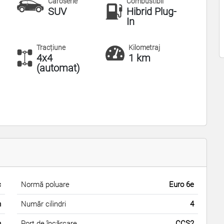
Caroserie
Combustibil
SUV
Hibrid Plug-
In
Tracțiune
Kilometraj
4x4
1 km
(automat)
c
Normă poluare
Euro 6e
m
Număr cilindri
4
m
Port de încărcare
CCS2