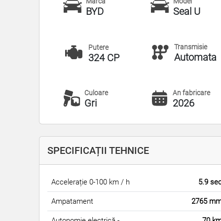
Marcă
Model
BYD
Seal U
Transmisie
Putere
Automata
324 CP
Culoare
An fabricare
Gri
2026
SPECIFICAȚII TEHNICE
Accelerație 0-100 km / h
5.9 se
Ampatament
2765 m
Autonomie electrică -
70 k