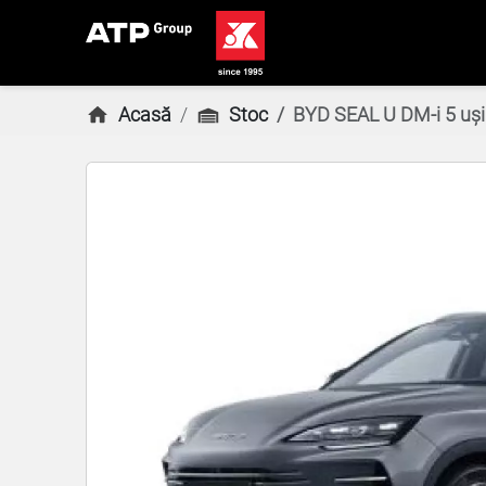
Acasă
Stoc
BYD SEAL U DM-i 5 uș