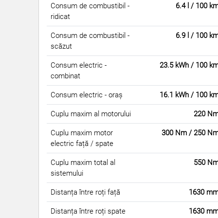
Consum de combustibil -
6.4 l / 100 k
ridicat
Consum de combustibil -
6.9 l / 100 k
scăzut
Consum electric -
23.5 kWh / 100 k
combinat
Consum electric - oraș
16.1 kWh / 100 k
Cuplu maxim al motorului
220 N
Cuplu maxim motor
300 Nm / 250 N
electric față / spate
Cuplu maxim total al
550 N
sistemului
Distanța între roți față
1630 m
Distanța între roți spate
1630 m