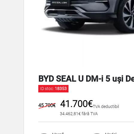
BYD SEAL U DM-i 5 uși 
ID stoc:
18353
41.700€
45.700€
TVA deductibil
34.462,81€ fără TVA