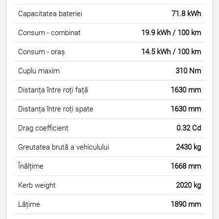
Capacitatea bateriei
71.8 kWh
Consum - combinat
19.9 kWh / 100 km
Consum - oraș
14.5 kWh / 100 km
Cuplu maxim
310 Nm
Distanța între roți față
1630 mm
Distanța între roți spate
1630 mm
Drag coefficient
0.32 Cd
Greutatea brută a vehiculului
2430 kg
Înălțime
1668 mm
Kerb weight
2020 kg
Lățime
1890 mm