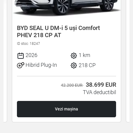
e
BYD SEAL U DM-i 5 uși Comfort
PHEV 218 CP AT
ID stoc: 18247
I
2026
1 km
Hibrid Plug-In
218 CP
R
38.699
EUR
42.200 EUR
l
TVA deductibil
Vezi mașina