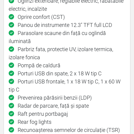
Oglinzi exterioare, reglabile electric, rabatabile
electric, incalzite
Oprire confort (CST)
Panou de instrumente 12.3" TFT full LCD
Parasolare scaune din față cu oglindă
iluminată
Parbriz fata, protectie UV, izolare termica,
izolare fonica
Pompă de caldură
Porturi USB din spate, 2 x 18 W tip C
Porturi USB frontale, 1 x 18 W tip C, 1 x 60 W
tip C
Prevenirea părăsirii benzii (LDP)
Radar de parcare, față și spate
Raft pentru portbagaj
Rear fog lights
Recunoașterea semnelor de circulație (TSR)