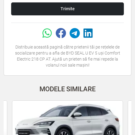
Trimite
Distribuie această pagină către prietenii tăi pe rețelele de
socializare pentru a afla de BYD SEAL U EV 5 uși Comfort
Electric 218 CP AT. Ajută un prieten să fie mai repede la
volanul noii sale mașini!
MODELE SIMILARE