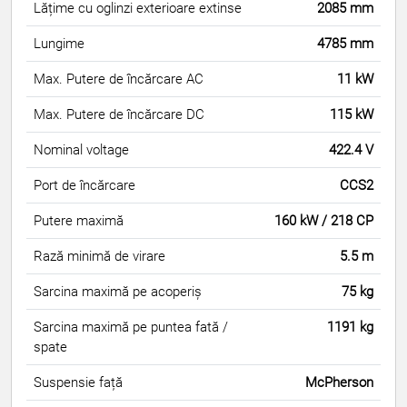
Lățime cu oglinzi exterioare extinse
2085 mm
Lungime
4785 mm
Max. Putere de încărcare AC
11 kW
Max. Putere de încărcare DC
115 kW
Nominal voltage
422.4 V
Port de încărcare
CCS2
Putere maximă
160 kW / 218 CP
Rază minimă de virare
5.5 m
Sarcina maximă pe acoperiș
75 kg
Sarcina maximă pe puntea fată /
1191 kg
spate
Suspensie față
McPherson