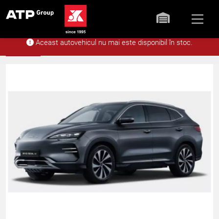
Aceast autovehicul nu mai este disponibil în stoc.
Acasă
Stoc
BYD SEAL U EV 5 uși C
Înapoi