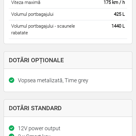
Viteza maximă
175 km / h
Volumul portbagajului
425 L
Volumul portbagajului - scaunele
1440 L
rabatate
DOTĂRI OPȚIONALE
Vopsea metalizată, Time grey
DOTĂRI STANDARD
12V power output