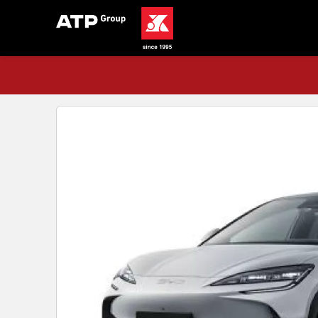
Acasă
Stoc
BYD Sealion 7 5 uși D