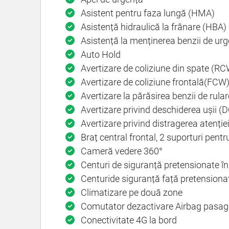
Asistent pentru faza lungă (HMA)
Asistență hidraulică la frânare (HBA)
Asistență la menținerea benzii de ur
Auto Hold
Avertizare de coliziune din spate (R
Avertizare de coliziune frontală(FCW
Avertizare la părăsirea benzii de rula
Avertizare privind deschiderea ușii 
Avertizare privind distragerea atenție
Braț central frontal, 2 suporturi pent
Cameră vedere 360°
Centuri de siguranță pretensionate în
Centuride siguranță față pretensionate
Climatizare pe două zone
Comutator dezactivare Airbag pasage
Conectivitate 4G la bord