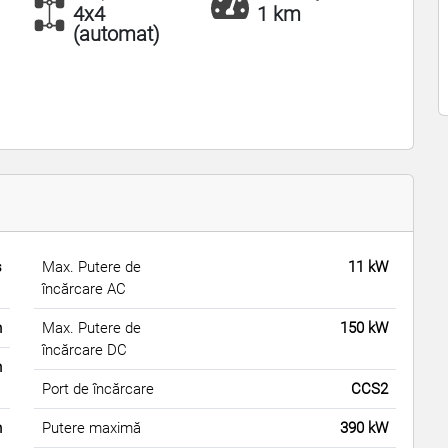
4x4
1 km
(automat)
s
Max. Putere de
11 kW
încărcare AC
m
Max. Putere de
150 kW
încărcare DC
m
Port de încărcare
CCS2
m
Putere maximă
390 kW