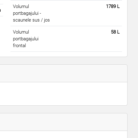
Volumul
1789 L
m
portbagajului -
scaunele sus / jos
Volumul
58 L
portbagajului
frontal