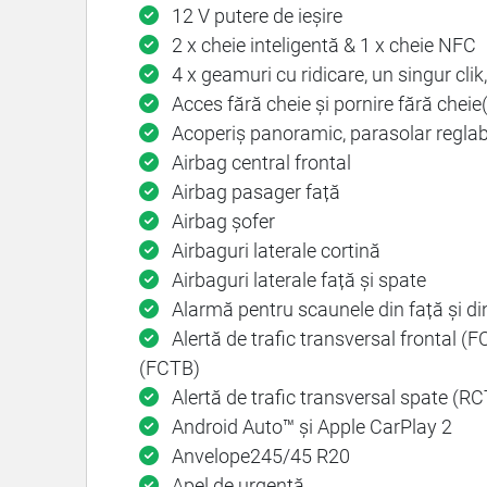
12 V putere de ieșire
2 x cheie inteligentă & 1 x cheie NFC
4 x geamuri cu ridicare, un singur clik
Acces fără cheie și pornire fără cheie
Acoperiș panoramic, parasolar reglabi
Airbag central frontal
Airbag pasager față
Airbag șofer
Airbaguri laterale cortină
Airbaguri laterale față și spate
Alarmă pentru scaunele din față și di
Alertă de trafic transversal frontal (F
(FCTB)
Alertă de trafic transversal spate (RC
Android Auto™ și Apple CarPlay 2
Anvelope245/45 R20
Apel de urgență