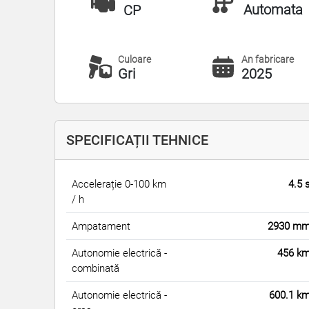
Automata
CP
Culoare
An fabricare
Gri
2025
SPECIFICAȚII TEHNICE
Accelerație 0-100 km
4.5 
/ h
Ampatament
2930 m
Autonomie electrică -
456 k
combinată
Autonomie electrică -
600.1 k