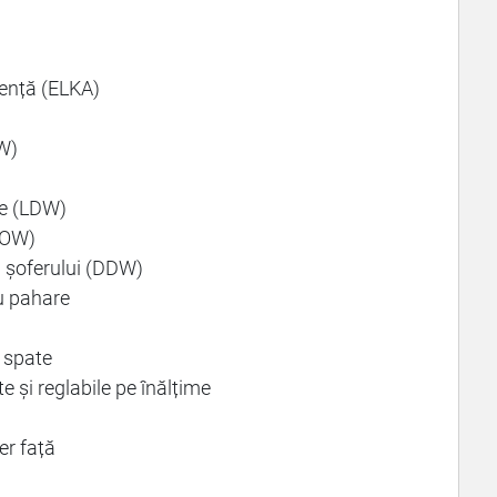
gență (ELKA)
CW)
)
re (LDW)
(DOW)
i șoferului (DDW)
ru pahare
 spate
 și reglabile pe înălțime
r față