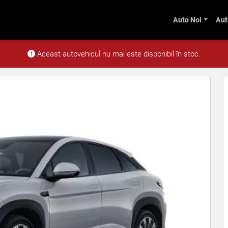
Auto Noi
Aut
esign Electric 390 kW AT AWD
Aceast autovehicul nu mai este disponibil în stoc.