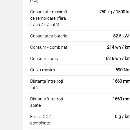
oraș
Capacitate maximă
750 kg / 1500 k
de remorcare (fără
frână / frânată)
Capacitatea bateriei
82.5 kW
Consum - combinat
214 wh / k
Consum - oraș
162.6 wh / k
Cuplu maxim
690 N
Distanța între roți
1660 m
față
Distanța între roți
1660 m
spate
Emisii CO2-
0 g / k
combinate