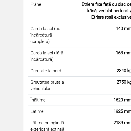
Frâne
Etriere fixe față cu disc d
frână, ventilat perforat 
Etriere roșii exclusiv
Garda la sol (cu
140 m
încărcătură
completă)
Garda la sol (fără
163 m
încărcătură)
Greutate la bord
2340 k
Greutatea brută a
2750 k
vehiculului
Înălțime
1620 m
Lățime
1925 m
Lățime cu oglindă
2189 m
exterioară extinsă