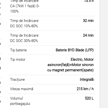
Timp de încărcare
13.5 h
e
CA (7kW 1 fază) 0-
/
100%
e
Timp de încărcare
32 min
m
DC SOC 10%-80%
Timp de încărcare
24 min
DC SOC 30%-80%
m
Tip baterie
Baterie BYD Blade (LFP)
g
Tip motor
Electric, Motor
asincron(față)+Motor sincron
g
cu magnet permanent(spate)
Tracțiune
Integrală
m
Viteza maximă
215 km / h
m
Volumul
520 L
m
portbagajului