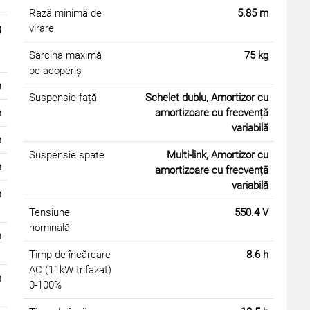
Rază minimă de
5.85 m
g
virare
Sarcina maximă
75 kg
pe acoperiș
h
Suspensie față
Schelet dublu, Amortizor cu
m
amortizoare cu frecvență
variabilă
m
Suspensie spate
Multi-link, Amortizor cu
m
amortizoare cu frecvență
variabilă
m
Tensiune
550.4 V
nominală
m
Timp de încărcare
8.6 h
AC (11kW trifazat)
m
0-100%