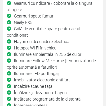
Geamuri cu ridicare / coborâre la o singură
atingere
Geamuri spate fumurii
Geely EX5
Grilă de ventilație spate pentru aerul
condiționat
Hayon cu deschidere electrica
Hotspot Wi-Fi în vehicul
Iluminare ambientală în 256 de culori
Iluminare Follow Me Home (temporizator de
oprire automată a farurilor)
Iluminare LED portbagaj
Imobilizator electronic antifurt
Încălzire scaune față
Încălzire și dezaburire hayon
Încărcare programată de la distanță
Încărcare wireless