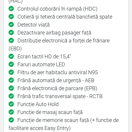
(HAC)
Controlul coborârii în rampă (HDC)
Cotieră și tetieră centrală banchetă spate
Detector viață
Dezactivare airbag pasager față
Distribuție electronică a forței de frânare
(EBD)
Ecran tactil HD de 15,4"
Faruri automate LED
Filtru de aer habitaclu antiviral N95
Frână automată de urgență - AEB
Frână electronică de parcare (EPB)
Frână trafic transversal spate - RCTB
Funcție Auto Hold
Funcție de masaj scaun față
Funcție de memorie scaun față (+ functie de
facilitare acces Easy Entry)