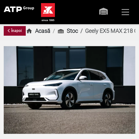
Acasă
Stoc
Geely EX5 MAX 218 C
Înapoi