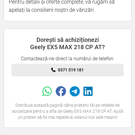
Pentru detalii și oferte complete, vă rugăm să
apelați la consilierii noștri de vânzări.
Dorești să achiziționezi
Geely EX5 MAX 218 CP AT?
Contactează-ne direct la numărul de telefon:
0371 519 181
Distribuie această pagină către prietenii tăi pe rețelele de
socializare pentru a afla de Geely EX5 MAX 218 CP AT. Ajută
un prieten să fie mai repede la volanul noii sale mașini!