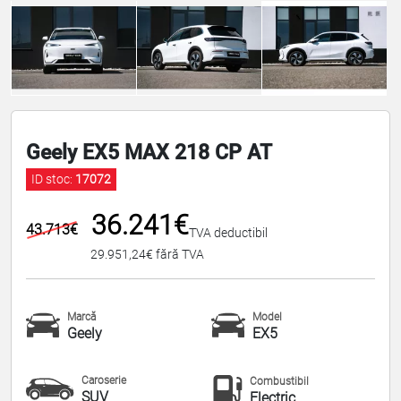
Geely EX5 MAX 218 CP AT
ID stoc:
17072
36.241€
43.713€
TVA deductibil
29.951,24€ fără TVA
Marcă
Model
Geely
EX5
Caroserie
Combustibil
SUV
Electric