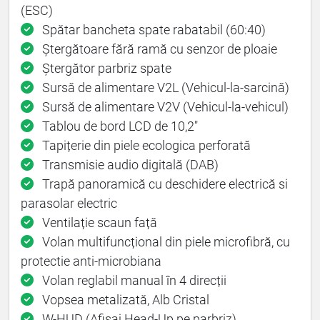
(ESC)
Spătar bancheta spate rabatabil (60:40)
Ștergătoare fără ramă cu senzor de ploaie
Ștergător parbriz spate
Sursă de alimentare V2L (Vehicul-la-sarcină)
Sursă de alimentare V2V (Vehicul-la-vehicul)
Tablou de bord LCD de 10,2"
Tapițerie din piele ecologica perforată
Transmisie audio digitală (DAB)
Trapă panoramică cu deschidere electrică si
parasolar electric
Ventilație scaun față
Volan multifuncțional din piele microfibră, cu
protectie anti-microbiana
Volan reglabil manual în 4 direcții
Vopsea metalizată, Alb Cristal
W-HUD (Afișaj Head-Up pe parbriz)