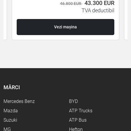
R
43.300
EUR
46.800 EUR
l
TVA deductibil
Vezi mașina
MĂRCI
Mercedes Benz
BYD
Mazda
ATP Trucks
Suzuki
ATP Bus
MG
Hefton