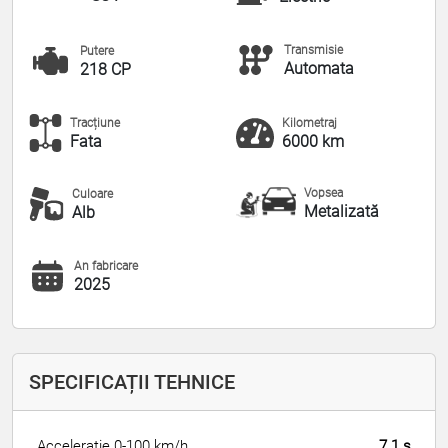
Transmisie
Putere
Automata
218 CP
Tracțiune
Kilometraj
Fata
6000 km
Vopsea
Culoare
Metalizată
Alb
An fabricare
2025
SPECIFICAȚII TEHNICE
Accelerație 0-100 km/h
7.1 s