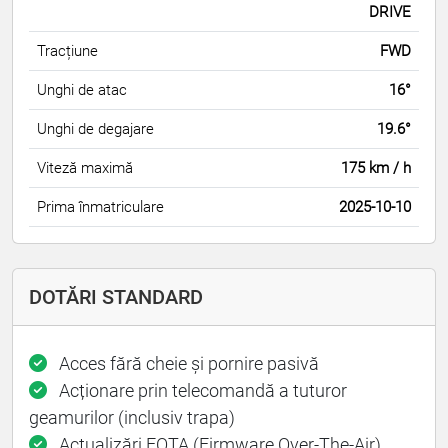
DRIVE
Tracțiune
FWD
Unghi de atac
16°
Unghi de degajare
19.6°
Viteză maximă
175 km / h
Prima înmatriculare
2025-10-10
DOTĂRI STANDARD
Acces fără cheie și pornire pasivă
Acționare prin telecomandă a tuturor
geamurilor (inclusiv trapa)
Actualizări FOTA (Firmware Over-The-Air)