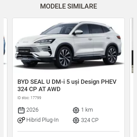
MODELE SIMILARE
BYD SEAL U DM-i 5 uși Design PHEV
324 CP AT AWD
ID stoc: 17799
I
2026
1 km
Hibrid Plug-In
324 CP