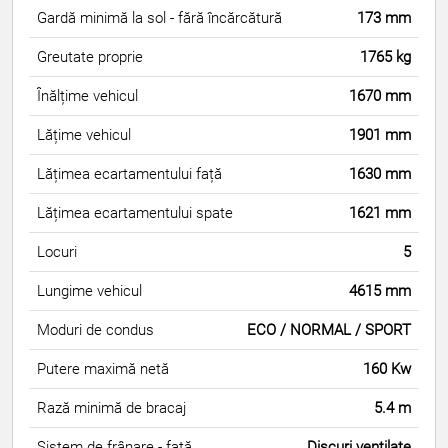
Gardă minimă la sol - fără încărcătură
173 mm
Greutate proprie
1765 kg
Înălțime vehicul
1670 mm
Lățime vehicul
1901 mm
Lățimea ecartamentului față
1630 mm
Lățimea ecartamentului spate
1621 mm
Locuri
5
Lungime vehicul
4615 mm
Moduri de condus
ECO / NORMAL / SPORT
Putere maximă netă
160 Kw
Rază minimă de bracaj
5.4 m
Sistem de frânare - față
Discuri ventilate