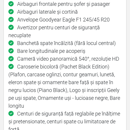
Airbaguri frontale pentru șofer și pasager
Airbaguri laterale și cortină
Anvelope Goodyear Eagle F1 245/45 R20
Avertizor pentru centuri de siguranță
necuplate
Banchetă spate încălzită (fără locul central)
Bare longitudinale pe acoperiș
Cameră video panoramică 540°, rezoluție HD
Caroserie bicoloră (Pachet Black Edition)
(Plafon, carcase oglinzi, contur geamuri, lunetă,
eleron spate și ornamente bare față și spate în
negru lucios (Piano Black), Logo și inscripții Geely
pe uși spate, Ornamente uși - lucioase negre, Bare
longitu
Centuri de siguranță față reglabile pe înălțime
și pretensionate, centuri spate cu limitatoare de
forță