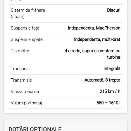
Sistem de frânare
Discuri
(spate)
Suspensie față
Independenta, MacPherson
Suspensie spate
Independenta, multi-brat
Tip motor
4 cilindri, supra-alimentare cu
turbina
Tracțiune
Integrală
Transmisie
Automată, 8 trepte
Viteză maximă
215 km / h
Volum portbagaj
650 – 1610 l
DOTĂRI OPȚIONALE