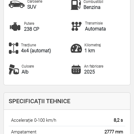
Caroserie
Combustibil
SUV
Benzina
Transmisie
Putere
Automata
238 CP
Tracțiune
Kilometraj
4x4 (automat)
1 km
Culoare
An fabricare
Alb
2025
SPECIFICAȚII TEHNICE
Accelerație 0-100 km/h
8,2 s
Ampatament
2777 mm