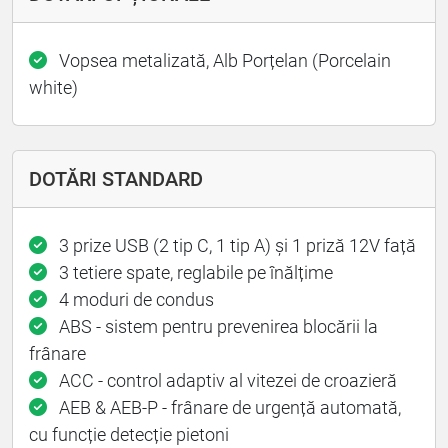
Vopsea metalizată, Alb Porțelan (Porcelain
white)
DOTĂRI STANDARD
3 prize USB (2 tip C, 1 tip A) și 1 priză 12V față
3 tetiere spate, reglabile pe înălțime
4 moduri de condus
ABS - sistem pentru prevenirea blocării la
frânare
ACC - control adaptiv al vitezei de croazieră
AEB & AEB-P - frânare de urgență automată,
cu funcție detecție pietoni