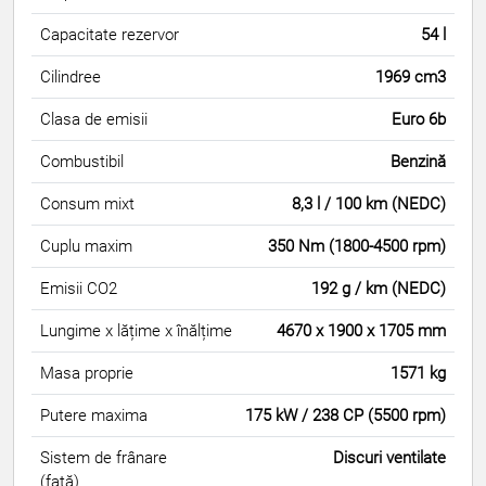
Capacitate rezervor
54 l
Cilindree
1969 cm3
Clasa de emisii
Euro 6b
Combustibil
Benzină
Consum mixt
8,3 l / 100 km (NEDC)
Cuplu maxim
350 Nm (1800-4500 rpm)
Emisii CO2
192 g / km (NEDC)
Lungime x lățime x înălțime
4670 x 1900 x 1705 mm
Masa proprie
1571 kg
Putere maxima
175 kW / 238 CP (5500 rpm)
Sistem de frânare
Discuri ventilate
(față)