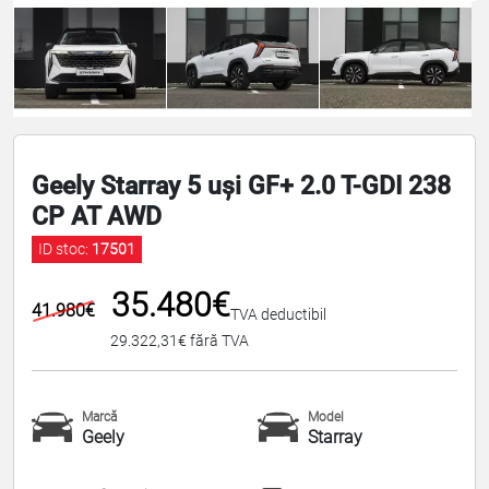
Geely Starray 5 uși GF+ 2.0 T-GDI 238
CP AT AWD
ID stoc:
17501
35.480€
41.980€
TVA deductibil
29.322,31€ fără TVA
Marcă
Model
Geely
Starray