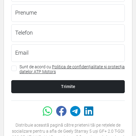
Prenume
Telefon
Email
Sunt de acord cu
Politica de confidențialitate și protecția
datelor ATP Motors
Trimite
Distribuie această pagină către prietenii tăi pe rețelele de
socializare pentru a afla de Geely Starray 5 uși GF+ 2.0 T-GDI