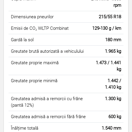
rpm
Dimensiunea pneurilor
215/55 R18
Emisii de CO₂ WLTP Combinat
129-130 g / km
Gardă la sol
180 mm
Greutate brută autorizată a vehiculului
1.965 kg
Greutate proprie maximă
1.473 / 1.441
kg
Greutate proprie minimă
1.442 /
1.410 kg
Greutatea admisă a remorcii cu frâne
1.300 kg
(pantă 12%)
Greutatea admisă a remorcii fără frâne
600 kg
Înălțime totală
1.540 mm