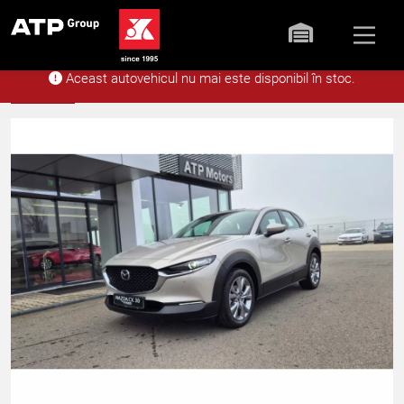
Aceast autovehicul nu mai este disponibil în stoc.
Acasă
Stoc
Mazda CX-30 5WGN Ce
Înapoi