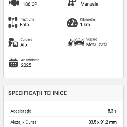
Manuala
186 CP
Tracțiune
Kilometraj
Fata
1 km
Vopsea
Culoare
Metalizată
Alb
An fabricare
2025
SPECIFICAȚII TEHNICE
Accelerație
8,3 s
Alezaj x Cursă
83,5 x 91,2 mm