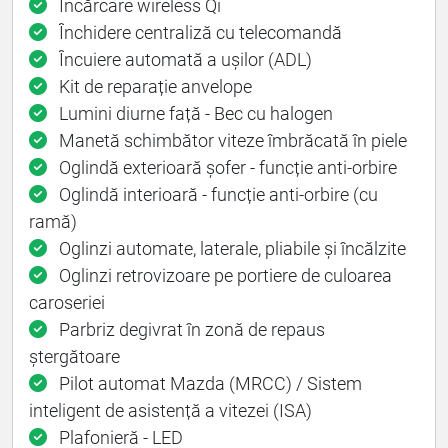
Încărcare wireless Qi
Închidere centraliză cu telecomandă
Încuiere automată a ușilor (ADL)
Kit de reparație anvelope
Lumini diurne față - Bec cu halogen
Manetă schimbător viteze îmbrăcată în piele
Oglindă exterioară șofer - funcție anti-orbire
Oglindă interioară - funcție anti-orbire (cu
ramă)
Oglinzi automate, laterale, pliabile și încălzite
Oglinzi retrovizoare pe portiere de culoarea
caroseriei
Parbriz degivrat în zonă de repaus
ștergătoare
Pilot automat Mazda (MRCC) / Sistem
inteligent de asistență a vitezei (ISA)
Plafonieră - LED