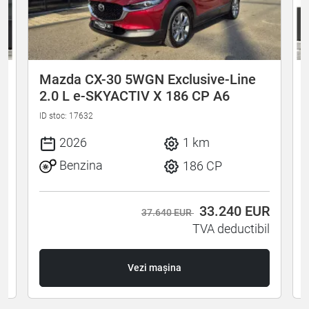
Mazda CX-30 5WGN Exclusive-Line
2.0 L e-SKYACTIV X 186 CP A6
ID stoc: 17632
I
2026
1 km
Benzina
186 CP
R
33.240
EUR
37.640 EUR
l
TVA deductibil
Vezi mașina