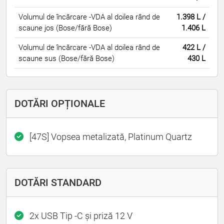
Volumul de încărcare -VDA al doilea rând de
1.398 L /
scaune jos (Bose/fără Bose)
1.406 L
Volumul de încărcare -VDA al doilea rând de
422 L /
scaune sus (Bose/fără Bose)
430 L
DOTĂRI OPȚIONALE
[47S] Vopsea metalizată, Platinum Quartz
DOTĂRI STANDARD
2x USB Tip -C și priză 12 V