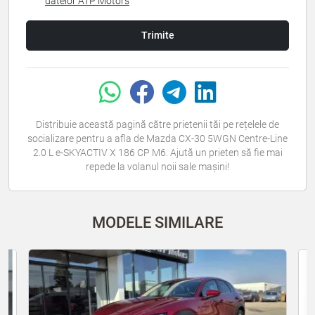
datelor ATP Motors
Trimite
Distribuie această pagină către prietenii tăi pe rețelele de
socializare pentru a afla de Mazda CX-30 5WGN Centre-Line
2.0 L e-SKYACTIV X 186 CP M6. Ajută un prieten să fie mai
repede la volanul noii sale mașini!
MODELE SIMILARE