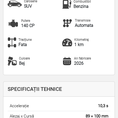
Caroserie
Combustibil
SUV
Benzina
Transmisie
Putere
Automata
140 CP
Tracțiune
Kilometraj
Fata
1 km
Culoare
An fabricare
Bej
2026
SPECIFICAȚII TEHNICE
Accelerație
10,3 s
Alezaj x Cursă
89 × 100 mm