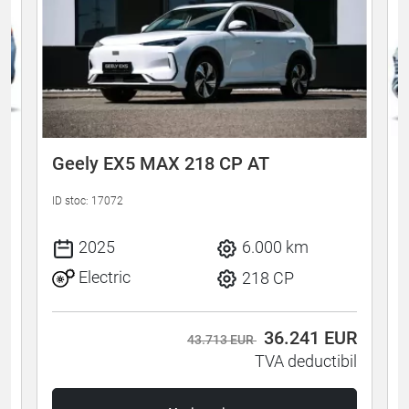
Geely EX5 MAX 218 CP AT
ID stoc: 17072
I
2025
6.000 km
Electric
218 CP
R
36.241
EUR
43.713 EUR
l
TVA deductibil