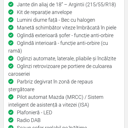
Jante din aliaj de 18” – Argintii (215/55/R18)
Kit de reparație anvelope
Lumini diurne față - Bec cu halogen
Manetă schimbător viteze îmbrăcată în piele
Oglindă exterioară șofer - funcție anti-orbire
Oglindă interioară - funcție anti-orbire (cu
ramă)
Oglinzi automate, laterale, pliabile și încălzite
Oglinzi retrovizoare pe portiere de culoarea
caroseriei
Parbriz degivrat în zonă de repaus
ștergătoare
Pilot automat Mazda (MRCC) / Sistem
inteligent de asistență a vitezei (ISA)
Plafonieră - LED
Radio DAB
Scaun șofer reglabil pe înălțime