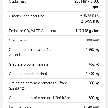
Cuplu maxim
238 Nm / 5.000
rpm
Dimensiunea pneurilor
215/65 R16,
215/55 R18
Emisii de CO₂ WLTP Combinat
147-148 g / km
Gardă la sol
180 mm
Greutate brută autorizată a
1.980 kg
vehiculului
Greutate proprie maximă
1.462 kg
Greutate proprie minimă
1.409 kg
Greutatea admisă a remorcii cu frâne
1.300 kg
(pantă 12%)
Greutatea admisă a remorcii fără frâne
600 kg
Înălțime totală
1.540 mm