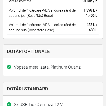
Viteză maximă
191 km / h
Volumul de încărcare -VDA al doilea rând de
1.398 L /
scaune jos (Bose/fără Bose)
1.406 L
Volumul de încărcare -VDA al doilea rând de
422 L /
scaune sus (Bose/fără Bose)
430 L
DOTĂRI OPȚIONALE
Vopsea metalizată, Platinum Quartz
DOTĂRI STANDARD
2x USB Tip -C și priză 12 V