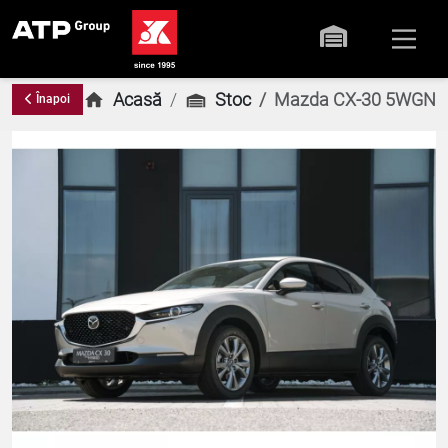
Acasă
Stoc
Mazda CX-30 5WGN Ce
Înapoi