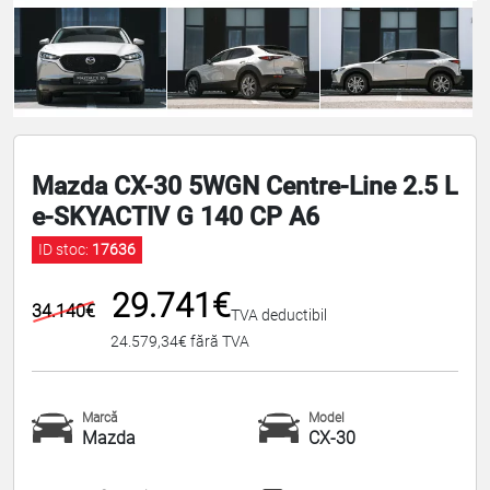
Mazda CX-30 5WGN Centre-Line 2.5 L
e-SKYACTIV G 140 CP A6
ID stoc:
17636
29.741€
34.140€
TVA deductibil
24.579,34€ fără TVA
Marcă
Model
Mazda
CX-30