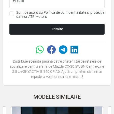
Email
Sunt de acord cu
Politica de confidențialitate și protecția
datelor ATP Motors
Trimite
Distribuie această pagină către prietenii tăi pe rețelele de
socializare pentru a afla de Mazda CX-30 5WGN Centre-Line
2.5 L e-SKYACTIV G 140 CP A6. Ajută un prieten să fie mai
repede la volanul noii sale mașini!
MODELE SIMILARE