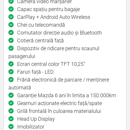
Cameră video marșarier
Capac spațiu pentru bagaje
CarPlay + Android Auto Wireless
Chei cu telecomandă
Comutator direcție audio și Bluetooth
Cotieră centrală față
Dispozitiv de ridicare pentru scaunul
pasagerului
Ecran central color TFT 10,25”
Faruri față - LED
Frână electronică de parcare / menținere
automată
Garanție Mazda 6 ani în limita a 150.000km
Geamuri acționate electric față/spate
Grilă frontală în culoarea materialului
Head Up Display
Imobilizator