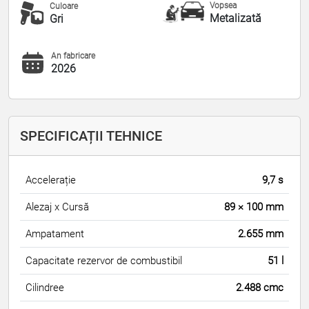
Vopsea
Culoare
Metalizată
Gri
An fabricare
2026
SPECIFICAȚII TEHNICE
Accelerație
9,7 s
Alezaj x Cursă
89 × 100 mm
Ampatament
2.655 mm
Capacitate rezervor de combustibil
51 l
Cilindree
2.488 cmc