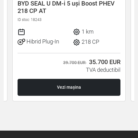
BYD SEAL U DM-i 5 uși Boost PHEV
218 CP AT
ID stoc: 18243
I
1 km
Hibrid Plug-In
218 CP
R
35.700
EUR
39.700 EUR
l
TVA deductibil
Vezi mașina