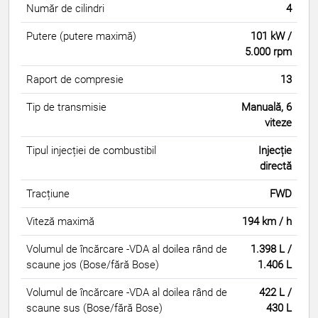
Număr de cilindri
4
Putere (putere maximă)
101 kW /
5.000 rpm
Raport de compresie
13
Tip de transmisie
Manuală, 6
viteze
Tipul injecției de combustibil
Injecție
directă
Tracțiune
FWD
Viteză maximă
194 km / h
Volumul de încărcare -VDA al doilea rând de
1.398 L /
scaune jos (Bose/fără Bose)
1.406 L
Volumul de încărcare -VDA al doilea rând de
422 L /
scaune sus (Bose/fără Bose)
430 L