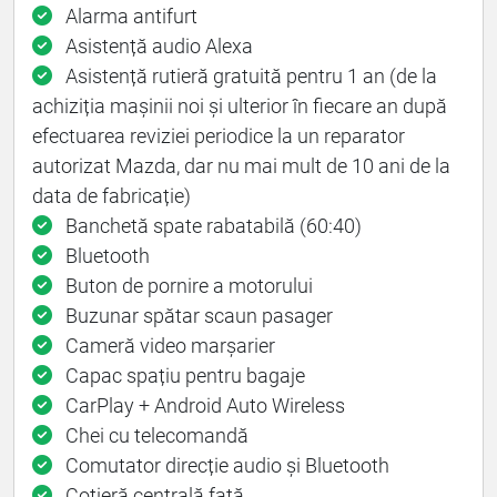
Alarma antifurt
Asistență audio Alexa
Asistență rutieră gratuită pentru 1 an (de la
achiziția mașinii noi și ulterior în ﬁecare an după
efectuarea reviziei periodice la un reparator
autorizat Mazda, dar nu mai mult de 10 ani de la
data de fabricație)
Banchetă spate rabatabilă (60:40)
Bluetooth
Buton de pornire a motorului
Buzunar spătar scaun pasager
Cameră video marșarier
Capac spațiu pentru bagaje
CarPlay + Android Auto Wireless
Chei cu telecomandă
Comutator direcție audio și Bluetooth
Cotieră centrală față