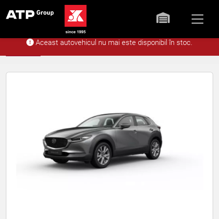
Aceast autovehicul nu mai este disponibil în stoc.
Acasă
Stoc
Mazda CX-30 5WGN Ce
Înapoi