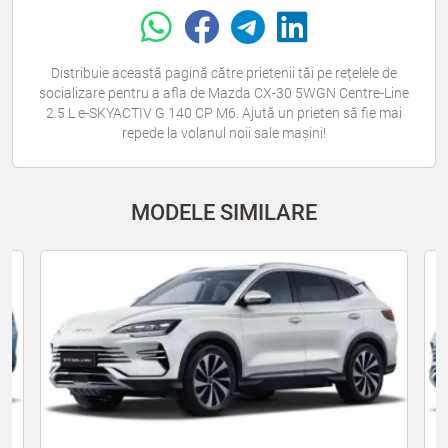
Distribuie această pagină către prietenii tăi pe rețelele de
socializare pentru a afla de Mazda CX-30 5WGN Centre-Line
2.5 L e-SKYACTIV G 140 CP M6. Ajută un prieten să fie mai
repede la volanul noii sale mașini!
MODELE SIMILARE