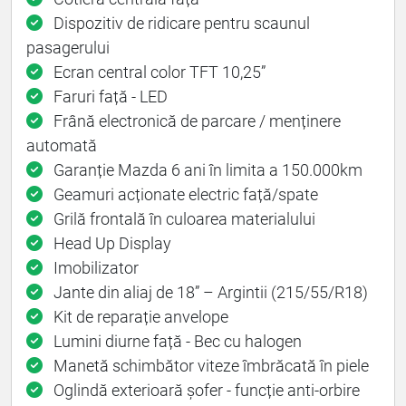
Dispozitiv de ridicare pentru scaunul
pasagerului
Ecran central color TFT 10,25”
Faruri față - LED
Frână electronică de parcare / menținere
automată
Garanție Mazda 6 ani în limita a 150.000km
Geamuri acționate electric față/spate
Grilă frontală în culoarea materialului
Head Up Display
Imobilizator
Jante din aliaj de 18” – Argintii (215/55/R18)
Kit de reparație anvelope
Lumini diurne față - Bec cu halogen
Manetă schimbător viteze îmbrăcată în piele
Oglindă exterioară șofer - funcție anti-orbire