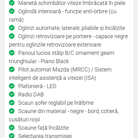
Manetă schimbător viteze îmbrăcată în piele
Oglindă interioară - funcție anti-orbire (cu
ramă)
Oglinzi automate, laterale, pliabile și încălzite
Oglinzi retrovizoare pe portiere - capace negre
pentru oglinzile retrovizoare exterioare
Panoul lucios stâlp B/C ornament geam
triunghiular - Piano Black
Pilot automat Mazda (MRCC) / Sistem
inteligent de asistență a vitezei (ISA)
Plafonieră - LED
Radio DAB
Scaun șofer reglabil pe înălțime
Scaune din material - negre - bord, cotieră,
cusături roșii
Scaune față încălzite
Selectarea transmisiei