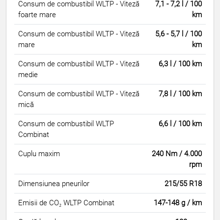
Consum de combustibil WLTP - Viteză
7,1 - 7,2 l / 100
foarte mare
km
Consum de combustibil WLTP - Viteză
5,6 - 5,7 l / 100
mare
km
Consum de combustibil WLTP - Viteză
6,3 l / 100 km
medie
Consum de combustibil WLTP - Viteză
7,8 l / 100 km
mică
Consum de combustibil WLTP
6,6 l / 100 km
Combinat
Cuplu maxim
240 Nm / 4.000
rpm
Dimensiunea pneurilor
215/55 R18
Emisii de CO₂ WLTP Combinat
147-148 g / km