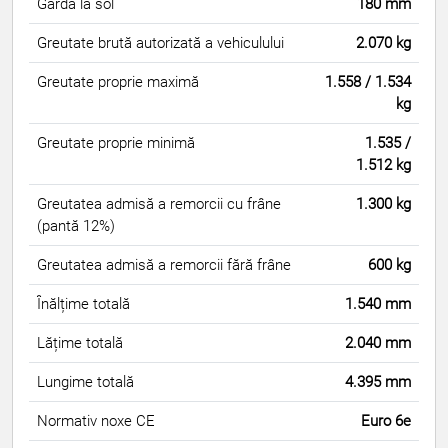
Gardă la sol
180 mm
Greutate brută autorizată a vehiculului
2.070 kg
Greutate proprie maximă
1.558 / 1.534
kg
Greutate proprie minimă
1.535 /
1.512 kg
Greutatea admisă a remorcii cu frâne
1.300 kg
(pantă 12%)
Greutatea admisă a remorcii fără frâne
600 kg
Înălțime totală
1.540 mm
Lățime totală
2.040 mm
Lungime totală
4.395 mm
Normativ noxe CE
Euro 6e