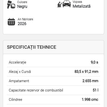
Vopsea
Culoare
Metalizată
Negru
An fabricare
2026
SPECIFICAȚII TEHNICE
Accelerație
9,0 s
Alezaj x Cursă
83,5 x 91,2 mm
Ampatament
2.655 mm
Capacitate rezervor de combustibil
51 l
Cilindree
1.998 cmc