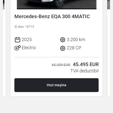
Mercedes-Benz EQA 300 4MATIC
ID stoc: 16713
I
2025
3.200 km
Electric
228 CP
R
45.495
EUR
65.059 EUR
l
TVA deductibil
Vezi mașina