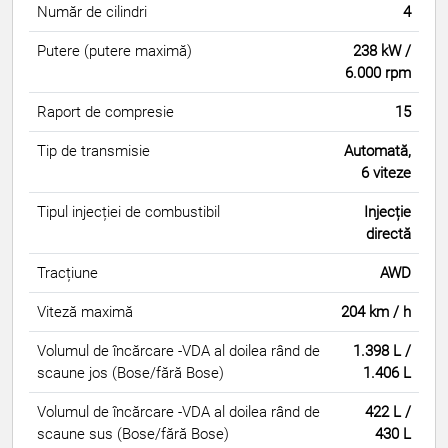
Număr de cilindri
4
Putere (putere maximă)
238 kW /
6.000 rpm
Raport de compresie
15
Tip de transmisie
Automată,
6 viteze
Tipul injecției de combustibil
Injecție
directă
Tracțiune
AWD
Viteză maximă
204 km / h
Volumul de încărcare -VDA al doilea rând de
1.398 L /
scaune jos (Bose/fără Bose)
1.406 L
Volumul de încărcare -VDA al doilea rând de
422 L /
scaune sus (Bose/fără Bose)
430 L