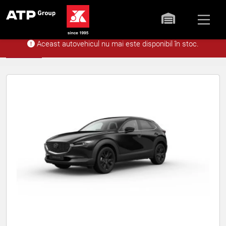
Aceast autovehicul nu mai este disponibil în stoc.
Acasă
Stoc
Mazda CX-30 5WGN H
Înapoi