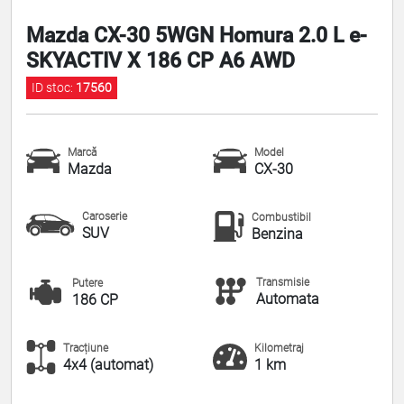
Mazda CX-30 5WGN Homura 2.0 L e-
SKYACTIV X 186 CP A6 AWD
ID stoc:
17560
Marcă
Model
Mazda
CX-30
Caroserie
Combustibil
SUV
Benzina
Transmisie
Putere
Automata
186 CP
Tracțiune
Kilometraj
4x4 (automat)
1 km