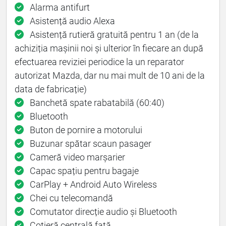
Alarma antifurt
Asistență audio Alexa
Asistență rutieră gratuită pentru 1 an (de la
achiziția mașinii noi și ulterior în ﬁecare an după
efectuarea reviziei periodice la un reparator
autorizat Mazda, dar nu mai mult de 10 ani de la
data de fabricație)
Banchetă spate rabatabilă (60:40)
Bluetooth
Buton de pornire a motorului
Buzunar spătar scaun pasager
Cameră video marșarier
Capac spațiu pentru bagaje
CarPlay + Android Auto Wireless
Chei cu telecomandă
Comutator direcție audio și Bluetooth
Cotieră centrală față