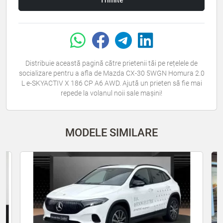
Distribuie această pagină către prietenii tăi pe rețelele de
socializare pentru a afla de Mazda CX-30 5WGN Homura 2.0
L e-SKYACTIV X 186 CP A6 AWD. Ajută un prieten să fie mai
repede la volanul noii sale mașini!
MODELE SIMILARE