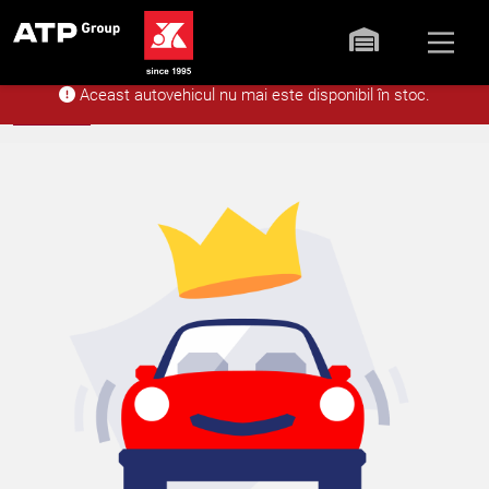
Aceast autovehicul nu mai este disponibil în stoc.
Acasă
Stoc
Mazda CX-60 AWD Ho
Înapoi