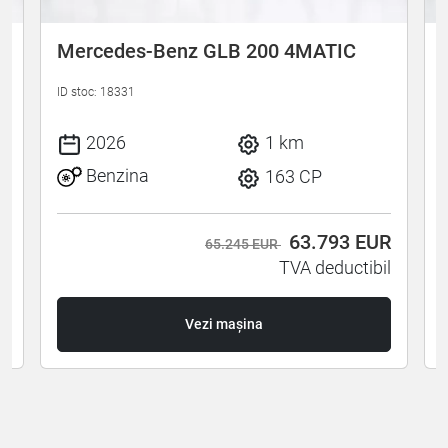
Mercedes-Benz GLB 200 4MATIC
ID stoc: 18331
I
2026
1 km
Benzina
163 CP
R
63.793
EUR
65.245 EUR
l
TVA deductibil
Vezi mașina