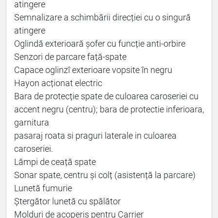
atingere
Semnalizare a schimbării direcției cu o singură
atingere
Oglindă exterioară șofer cu funcție anti-orbire
Senzori de parcare față-spate
Capace oglinzî exterioare vopsite în negru
Hayon acționat electric
Bara de protecție spate de culoarea caroseriei cu
accent negru (centru); bara de protectie inferioara,
garnitura
pasaraj roata si praguri laterale in culoarea
caroseriei.
Lămpi de ceață spate
Sonar spate, centru și colț (asistență la parcare)
Lunetă fumurie
Ștergător lunetă cu spălător
Molduri de acoperiș pentru Carrier