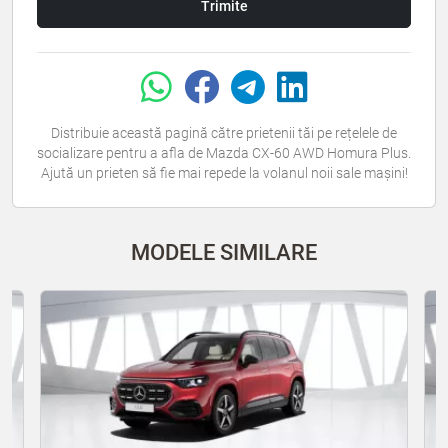
Trimite
Distribuie această pagină către prietenii tăi pe rețelele de
socializare pentru a afla de Mazda CX-60 AWD Homura Plus.
Ajută un prieten să fie mai repede la volanul noii sale mașini!
MODELE SIMILARE