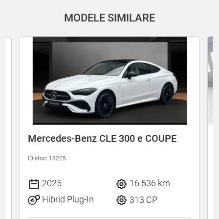
MODELE SIMILARE
Mercedes-Benz CLE 300 e COUPE
ID stoc: 18225
I
2025
16.536 km
Hibrid Plug-In
313 CP