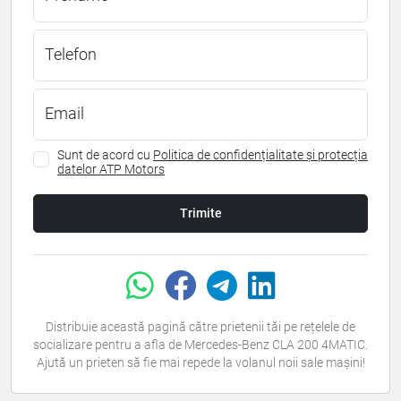
Telefon
Email
Sunt de acord cu
Politica de confidențialitate și protecția
datelor ATP Motors
Trimite
Distribuie această pagină către prietenii tăi pe rețelele de
socializare pentru a afla de Mercedes-Benz CLA 200 4MATIC.
Ajută un prieten să fie mai repede la volanul noii sale mașini!