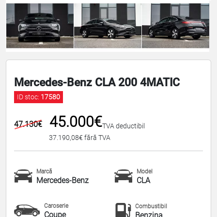
Mercedes-Benz CLA 200 4MATIC
ID stoc:
17580
45.000€
47.130€
TVA deductibil
37.190,08€ fără TVA
Marcă
Model
Mercedes-Benz
CLA
Caroserie
Combustibil
Coupe
Benzina