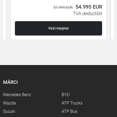
R
54.995
EUR
57.995 EUR
l
TVA deductibil
Vezi mașina
MĂRCI
Mercedes Benz
BYD
Mazda
ATP Trucks
Suzuki
ATP Bus