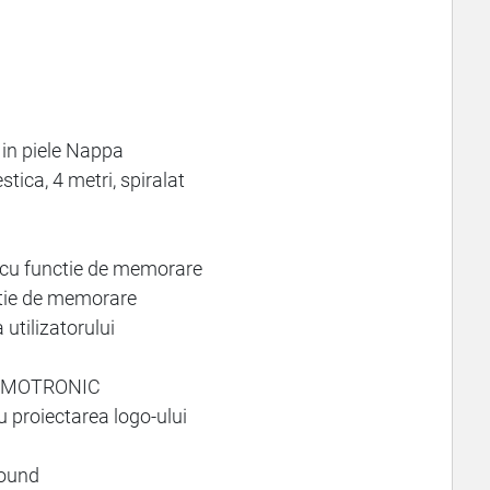
 in piele Nappa
ica, 4 metri, spiralat
, cu functie de memorare
ctie de memorare
utilizatorului
HERMOTRONIC
u proiectarea logo-ului
round