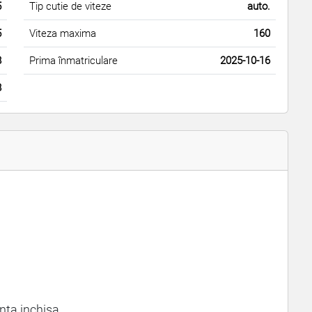
5
Tip cutie de viteze
auto.
5
Viteza maxima
160
8
Prima înmatriculare
2025-10-16
8
enta inchisa