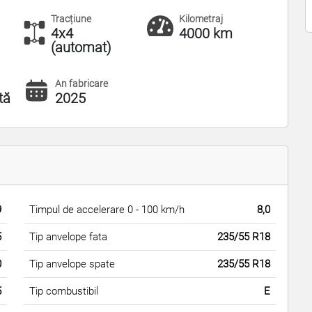
Tracțiune
Kilometraj
4x4
4000 km
(automat)
An fabricare
tă
2025
9
Timpul de accelerare 0 - 100 km/h
8,0
5
Tip anvelope fata
235/55 R18
0
Tip anvelope spate
235/55 R18
5
Tip combustibil
E