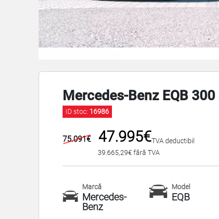
Mercedes-Benz EQB 300 
ID stoc:
16986
47.995€
75.091€
TVA deductibil
39.665,29€ fără TVA
Marcă
Model
Mercedes-
EQB
Benz