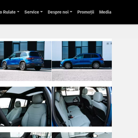
o Rulate
Service
Despre noi
Promoții
Media