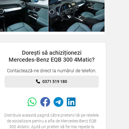
Dorești să achiziționezi
Mercedes-Benz EQB 300 4Matic?
Contactează-ne direct la numărul de telefon:
0371 519 180
Distribuie această pagină către prietenii tăi pe rețelele
de socializare pentru a afla de Mercedes-Benz EQB
300 4Matic. Ajută un prieten să fie mai repede la