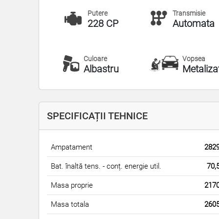
Transmisie
Putere
Automata
228 CP
Culoare
Vopsea
Albastru
Metaliza
SPECIFICAȚII TEHNICE
Ampatament
282
Bat. înaltă tens. - conț. energie util.
70,
Masa proprie
217
Masa totala
260