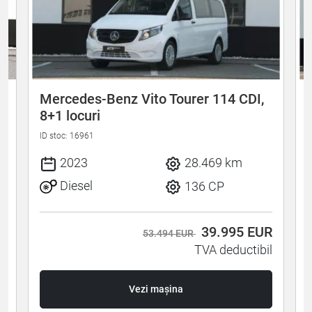
Mercedes-Benz Vito Tourer 114 CDI,
8+1 locuri
ID stoc: 16961
I
2023
28.469 km
Diesel
136 CP
R
39.995
EUR
53.494 EUR
l
TVA deductibil
Vezi mașina