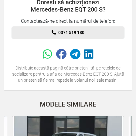
Dorești să achiziționezi
Mercedes-Benz EQT 200 S?
Contactează-ne direct la numărul de telefon:
0371 519 180
Distribuie această pagină către prietenii tăi pe rețelele de
socializare pentru a afla de Mercedes-Benz EQT 200 S. Ajută
un prieten să fie mai repede la volanul noii sale mașini!
MODELE SIMILARE