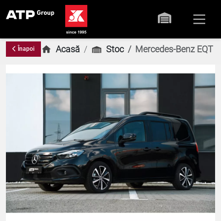
Acasă
Stoc
Mercedes-Benz EQT 2
Înapoi