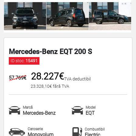
Mercedes-Benz EQT 200 S
ID stoc:
15491
28.227€
57.769€
TVA deductibil
23.328,10€ fără TVA
Marcă
Model
Mercedes-Benz
EQT
Caroserie
Combustibil
Monovolum
Electric