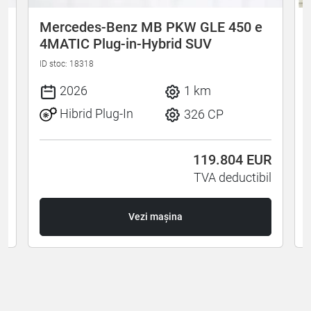
Mercedes-Benz MB PKW GLE 450 e
4MATIC Plug-in-Hybrid SUV
ID stoc: 18318
I
2026
1 km
Hibrid Plug-In
326 CP
R
119.804
EUR
l
TVA deductibil
Vezi mașina