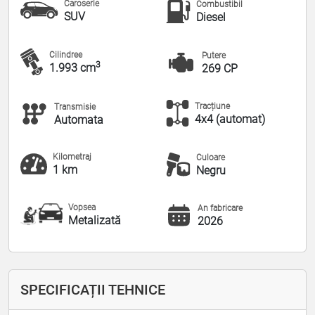
Caroserie
Combustibil
SUV
Diesel
Cilindree
Putere
3
1.993 cm
269 CP
Tracțiune
Transmisie
4x4 (automat)
Automata
Kilometraj
Culoare
1 km
Negru
Vopsea
An fabricare
Metalizată
2026
SPECIFICAȚII TEHNICE