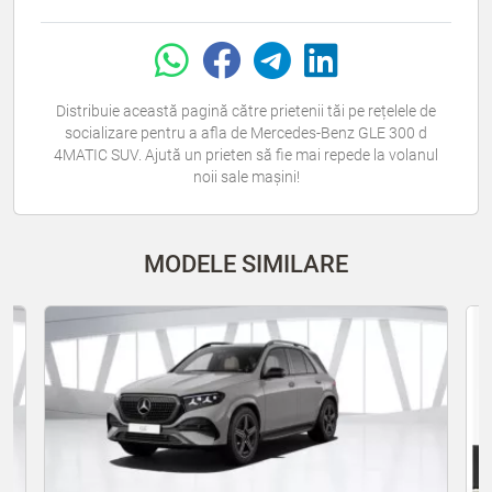
Distribuie această pagină către prietenii tăi pe rețelele de
socializare pentru a afla de Mercedes-Benz GLE 300 d
4MATIC SUV. Ajută un prieten să fie mai repede la volanul
noii sale mașini!
MODELE SIMILARE