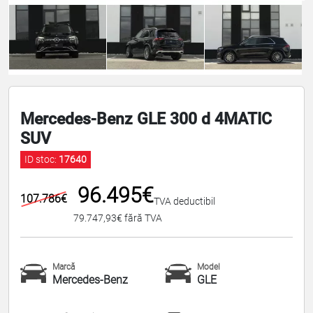
Mercedes-Benz GLE 300 d 4MATIC
SUV
ID stoc:
17640
96.495€
107.786€
TVA deductibil
79.747,93€ fără TVA
Marcă
Model
Mercedes-Benz
GLE