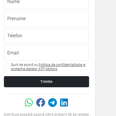
Nume
Prenume
Telefon
Email
Sunt de acord cu
Politica de confidențialitate și
protecția datelor ATP Motors
Trimite
Distribuie această pagină către prietenii tăi pe rețelele