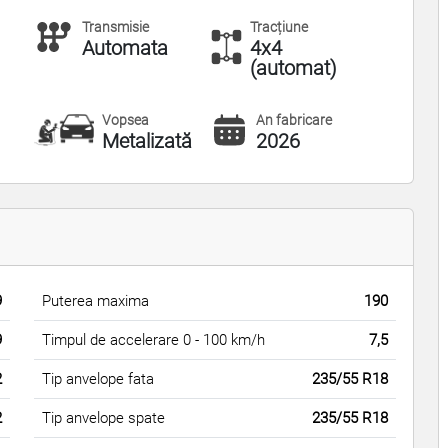
Transmisie
Tracțiune
Automata
4x4
(automat)
Vopsea
An fabricare
Metalizată
2026
9
Puterea maxima
190
9
Timpul de accelerare 0 - 100 km/h
7,5
2
Tip anvelope fata
235/55 R18
2
Tip anvelope spate
235/55 R18