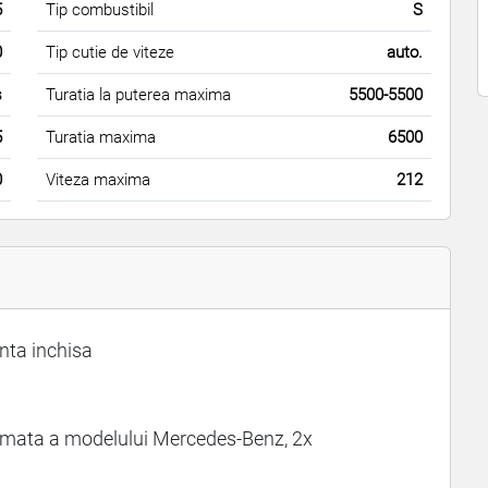
5
Tip combustibil
S
0
Tip cutie de viteze
auto.
s
Turatia la puterea maxima
5500-5500
5
Turatia maxima
6500
0
Viteza maxima
212
enta inchisa
nimata a modelului Mercedes-Benz, 2x