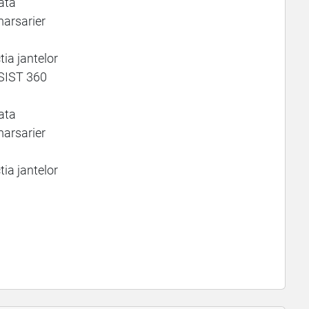
ata
marsarier
tia jantelor
SIST 360
ata
marsarier
tia jantelor