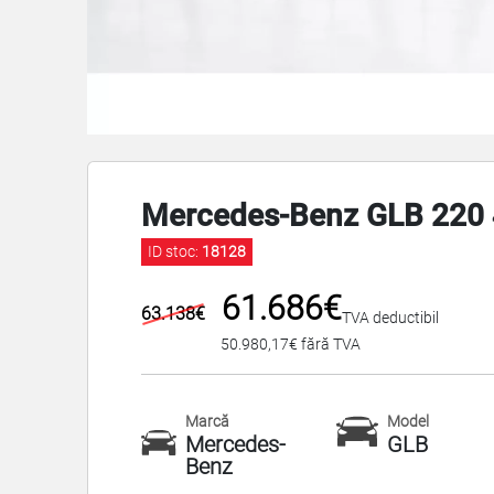
Mercedes-Benz GLB 220
ID stoc:
18128
61.686€
63.138€
TVA deductibil
50.980,17€ fără TVA
Marcă
Model
Mercedes-
GLB
Benz