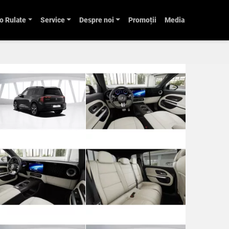
o Rulate
Service
Despre noi
Promoții
Media