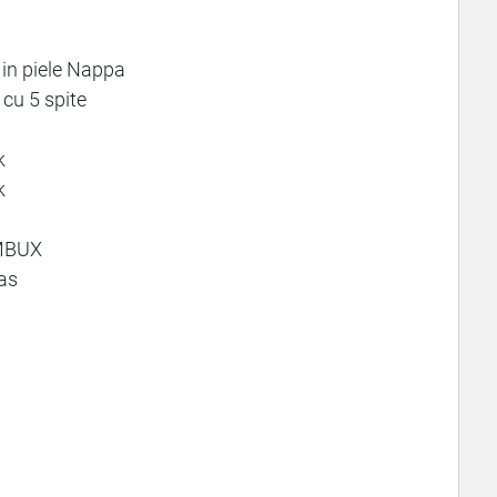
 in piele Nappa
 cu 5 spite
k
k
 MBUX
as