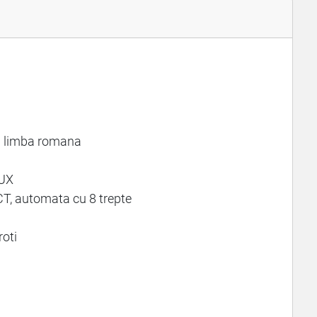
in limba romana
BUX
T, automata cu 8 trepte
roti