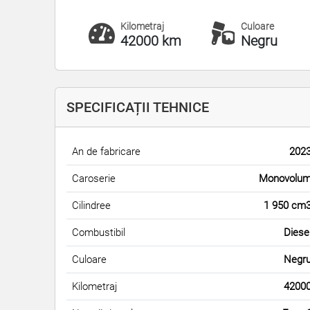
Kilometraj
Culoare
42000 km
Negru
SPECIFICAȚII TEHNICE
An de fabricare
202
Caroserie
Monovolu
Cilindree
1 950 cm
Combustibil
Diese
Culoare
Negr
Kilometraj
4200