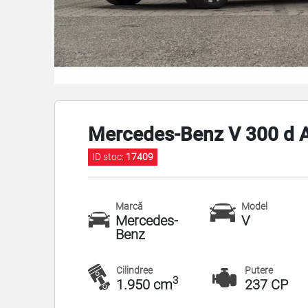
Mercedes-Benz V 300 d A
ID stoc:
17409
Marcă
Model
Mercedes-
V
Benz
Cilindree
Putere
3
1.950 cm
237 CP