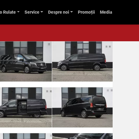
o Rulate
Service
Despre noi
Promoții
Media