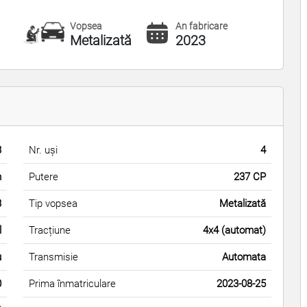
Vopsea
An fabricare
Metalizată
2023
3
Nr. uși
4
m
Putere
237 CP
3
Tip vopsea
Metalizată
l
Tracțiune
4x4 (automat)
u
Transmisie
Automata
0
Prima înmatriculare
2023-08-25