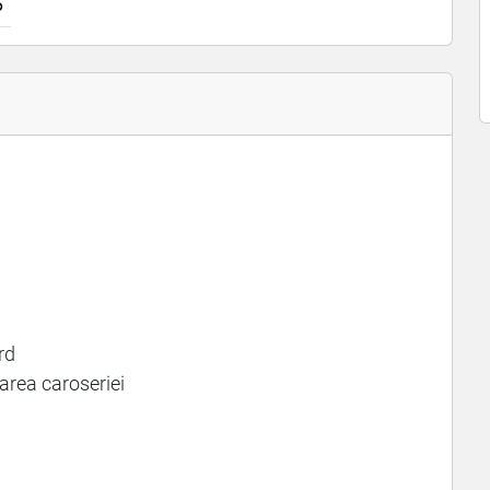
6
rd
oarea caroseriei