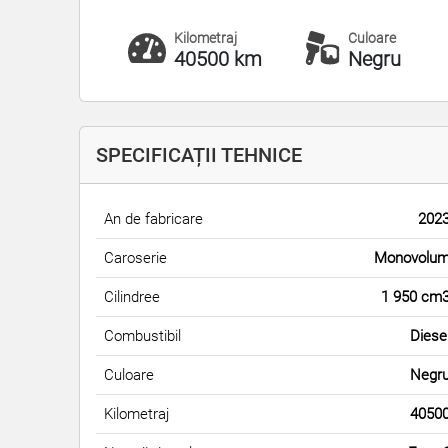
Kilometraj
Culoare
40500 km
Negru
SPECIFICAȚII TEHNICE
An de fabricare
202
Caroserie
Monovolu
Cilindree
1 950 cm
Combustibil
Diese
Culoare
Negr
Kilometraj
4050