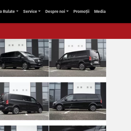
o Rulate
Service
Despre noi
Promoții
Media