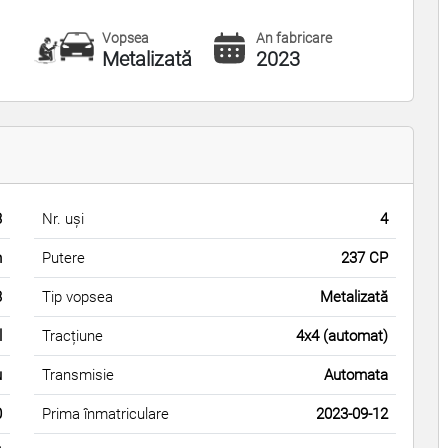
Vopsea
An fabricare
Metalizată
2023
3
Nr. uși
4
m
Putere
237 CP
3
Tip vopsea
Metalizată
l
Tracțiune
4x4 (automat)
u
Transmisie
Automata
0
Prima înmatriculare
2023-09-12