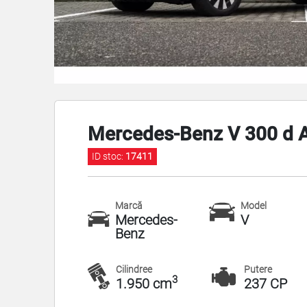
Mercedes-Benz V 300 d A
ID stoc:
17411
Marcă
Model
Mercedes-
V
Benz
Cilindree
Putere
3
1.950 cm
237 CP