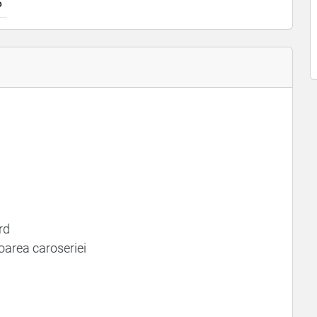
6
rd
loarea caroseriei