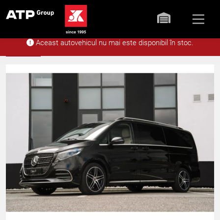
Aceast autovehicul nu mai este disponibil în stoc.
Acasă
Stoc
Mercedes-Benz V 30
Înapoi