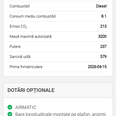
Combustibil
Diesel
Consum mediu combustibil
8.1
Emisii CO₂
213
Masă maximă autorizată
3200
Putere
237
Sarcină utilă
579
Prima înmatriculare
2026-04-15
DOTĂRI OPȚIONALE
AIRMATIC
Bare longitudinale montate pe plafon, argintii