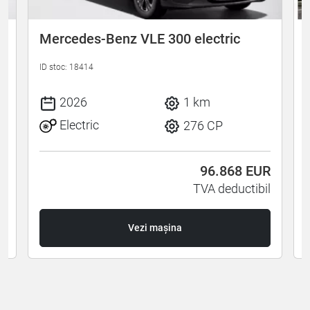
Mercedes-Benz VLE 300 electric
ID stoc: 18414
I
2026
1 km
Electric
276 CP
R
96.868
EUR
l
TVA deductibil
Vezi mașina