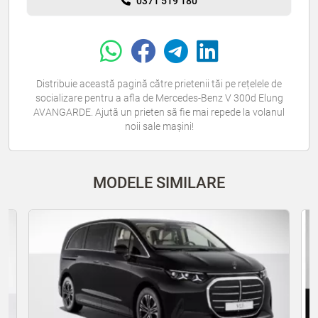
0371 519 180
Distribuie această pagină către prietenii tăi pe rețelele de
socializare pentru a afla de Mercedes-Benz V 300d Elung
AVANGARDE. Ajută un prieten să fie mai repede la volanul
noii sale mașini!
MODELE SIMILARE