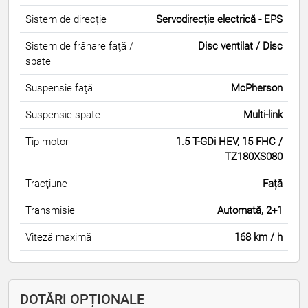
Sistem de direcție
Servodirecție electrică - EPS
Sistem de frânare faţă /
Disc ventilat / Disc
spate
Suspensie faţă
McPherson
Suspensie spate
Multi-link
Tip motor
1.5 T-GDi HEV, 15 FHC /
TZ180XS080
Tracţiune
Față
Transmisie
Automată, 2+1
Viteză maximă
168 km / h
DOTĂRI OPȚIONALE