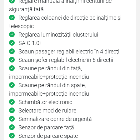
Reglare manuală a înălțimii centurii de
siguranță față
Reglarea coloanei de direcție pe înălțime și
telescopic
Reglarea luminozității clusterului
SAIC 1.0+
Scaun pasager reglabil electric în 4 direcții
Scaun șofer reglabil electric în 6 direcții
Scaune pe rândul din față,
impermeabile+protecție incendiu
Scaune pe rândul din spate,
impermeabile+protecție incendiu
Schimbător electronic
Selectare mod de rulare
Semnalizare oprire de urgență
Senzor de parcare față
Senzor de parcare spate