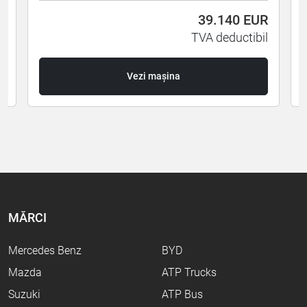
R
39.140
EUR
l
TVA deductibil
Vezi mașina
MĂRCI
Mercedes Benz
BYD
Mazda
ATP Trucks
Suzuki
ATP Bus