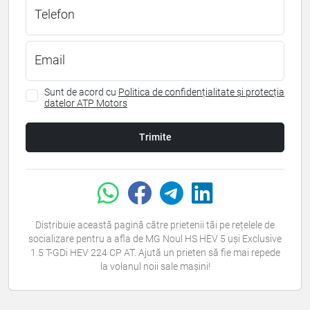
Telefon
Email
Sunt de acord cu
Politica de confidențialitate și protecția
datelor ATP Motors
Trimite
Distribuie această pagină către prietenii tăi pe rețelele de
socializare pentru a afla de MG Noul HS HEV 5 uși Exclusive
1.5 T-GDi HEV 224 CP AT. Ajută un prieten să fie mai repede
la volanul noii sale mașini!