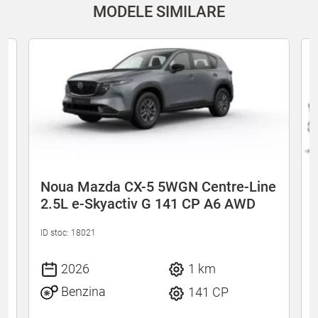
MODELE SIMILARE
Noua Mazda CX-5 5WGN Centre-Line
2.5L e-Skyactiv G 141 CP A6 AWD
ID stoc: 18021
I
2026
1 km
Benzina
141 CP