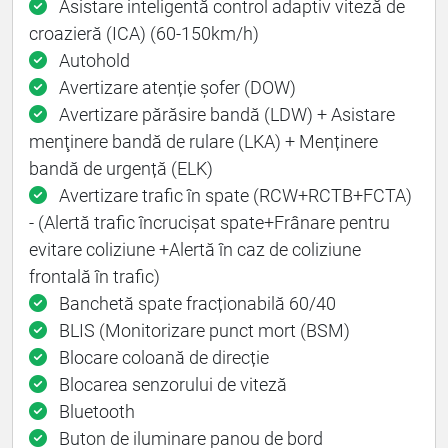
Asistare inteligentă control adaptiv viteză de
croazieră (ICA) (60-150km/h)
Autohold
Avertizare atenție șofer (DOW)
Avertizare părăsire bandă (LDW) + Asistare
menţinere bandă de rulare (LKA) + Menținere
bandă de urgență (ELK)
Avertizare trafic în spate (RCW+RCTB+FCTA)
- (Alertă trafic încrucișat spate+Frânare pentru
evitare coliziune +Alertă în caz de coliziune
frontală în trafic)
Banchetă spate fracționabilă 60/40
BLIS (Monitorizare punct mort (BSM)
Blocare coloană de direcție
Blocarea senzorului de viteză
Bluetooth
Buton de iluminare panou de bord