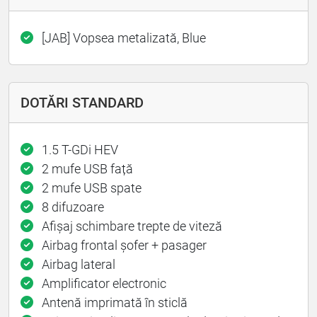
[JAB] Vopsea metalizată, Blue
DOTĂRI STANDARD
1.5 T-GDi HEV
2 mufe USB față
2 mufe USB spate
8 difuzoare
Afișaj schimbare trepte de viteză
Airbag frontal şofer + pasager
Airbag lateral
Amplificator electronic
Antenă imprimată în sticlă