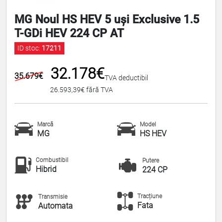
MG Noul HS HEV 5 uși Exclusive 1.5
T-GDi HEV 224 CP AT
ID stoc:
17211
32.178€
35.679€
TVA deductibil
26.593,39€ fără TVA
Marcă
Model
MG
HS HEV
Combustibil
Putere
Hibrid
224 CP
Tracțiune
Transmisie
Fata
Automata