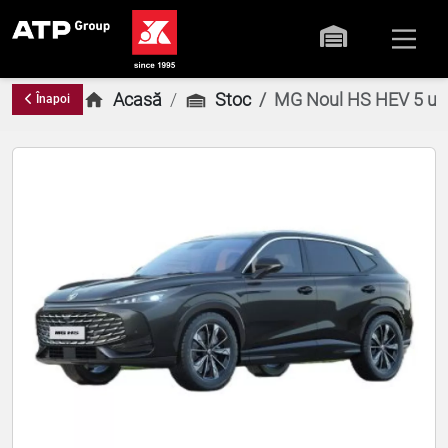
Acasă
Stoc
MG Noul HS HEV 5 uși
Înapoi