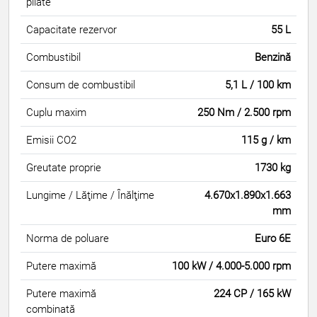
pliate
Capacitate rezervor
55 L
Combustibil
Benzină
Consum de combustibil
5,1 L / 100 km
Cuplu maxim
250 Nm / 2.500 rpm
Emisii CO2
115 g / km
Greutate proprie
1730 kg
Lungime / Lăţime / Înălţime
4.670x1.890x1.663
mm
Norma de poluare
Euro 6E
Putere maximă
100 kW / 4.000-5.000 rpm
Putere maximă
224 CP / 165 kW
combinată