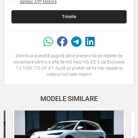
datelor ATP Motors
Trimite
Distribuie această pagină către prietenii tăi pe rețelele de
socializare pentru a afla de MG Noul HS ICE 5 usi Exclusive
1.5 T-GDi 172 CP A7. Ajută un prieten să fie mai repede la
volanul noii sale mașini!
MODELE SIMILARE