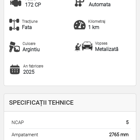
Automata
172 CP
Tracțiune
Kilometraj
Fata
1 km
Vopsea
Culoare
Metalizată
Argintiu
An fabricare
2025
SPECIFICAȚII TEHNICE
NCAP
5
Ampatament
2765 mm