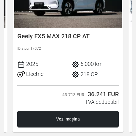
Geely EX5 MAX 218 CP AT
ID stoc: 17072
I
2025
6.000 km
Electric
218 CP
R
36.241
EUR
43.713 EUR
l
TVA deductibil
Vezi mașina