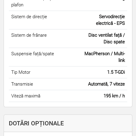
plafon
Sistem de direcție
Servodirecție
electrică - EPS
Sistem de frânare
Disc ventilat față /
Disc spate
Suspensie față/spate
MacPherson / Multi-
link
Tip Motor
1.5 T-GDi
Transmisie
Automată, 7 viteze
Viteză maximă
195 km / h
DOTĂRI OPȚIONALE