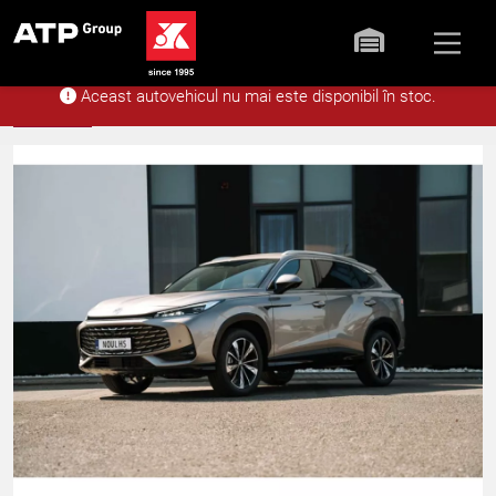
Aceast autovehicul nu mai este disponibil în stoc.
Acasă
Stoc
MG Noul HS ICE 5 usi 
Înapoi