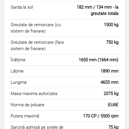
Garda la sol
182 mm / 134 mm - la
greutate totala
Greutate de remorcare (cu
1500 kg
sistem de franare)
Greutate de remorcare (fara
750 kg
sistem de franare)
Înălțime
1655 mm (1664 mm)
Lățime
1890 mm
Lungime
4655 mm
Masa maxima autorizata
2075 kg
Norma de poluare
EU6E
Putere maximă
170 CP / 5500 rpm
Sarcină admisă pe șinele de
75 kg