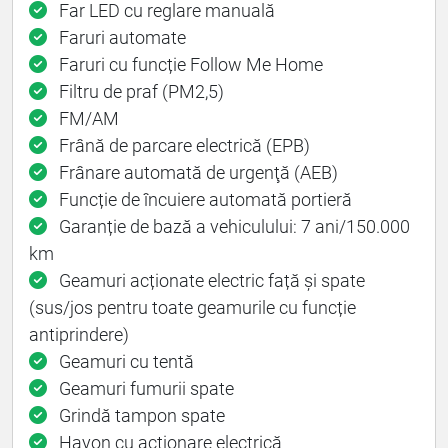
Far LED cu reglare manuală
Faruri automate
Faruri cu funcție Follow Me Home
Filtru de praf (PM2,5)
FM/AM
Frână de parcare electrică (EPB)
Frânare automată de urgenţă (AEB)
Funcție de încuiere automată portieră
Garanție de bază a vehiculului: 7 ani/150.000
km
Geamuri acționate electric față și spate
(sus/jos pentru toate geamurile cu funcție
antiprindere)
Geamuri cu tentă
Geamuri fumurii spate
Grindă tampon spate
Hayon cu acționare electrică