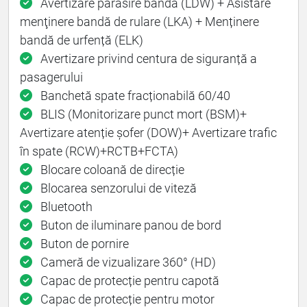
Avertizare părăsire bandă (LDW) + Asistare
menţinere bandă de rulare (LKA) + Menținere
bandă de urfență (ELK)
Avertizare privind centura de siguranță a
pasagerului
Banchetă spate fracționabilă 60/40
BLIS (Monitorizare punct mort (BSM)+
Avertizare atenție șofer (DOW)+ Avertizare trafic
în spate (RCW)+RCTB+FCTA)
Blocare coloană de direcție
Blocarea senzorului de viteză
Bluetooth
Buton de iluminare panou de bord
Buton de pornire
Cameră de vizualizare 360° (HD)
Capac de protecție pentru capotă
Capac de protecție pentru motor