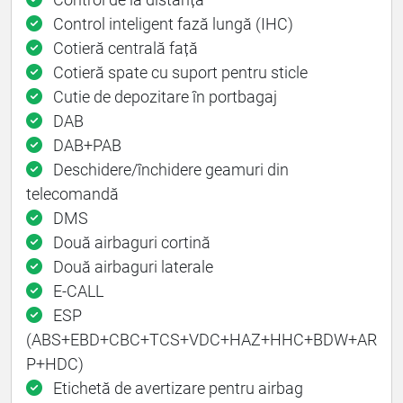
Control inteligent fază lungă (IHC)
Cotieră centrală față
Cotieră spate cu suport pentru sticle
Cutie de depozitare în portbagaj
DAB
DAB+PAB
Deschidere/închidere geamuri din
telecomandă
DMS
Două airbaguri cortină
Două airbaguri laterale
E-CALL
ESP
(ABS+EBD+CBC+TCS+VDC+HAZ+HHC+BDW+AR
P+HDC)
Etichetă de avertizare pentru airbag