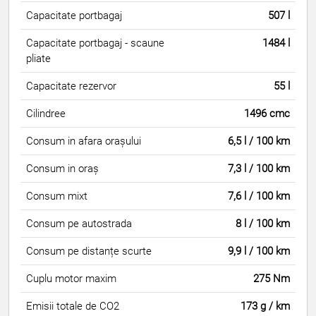
Capacitate portbagaj
507 l
Capacitate portbagaj - scaune
1484 l
pliate
Capacitate rezervor
55 l
Cilindree
1496 cmc
Consum in afara orașului
6,5 l / 100 km
Consum in oraș
7,3 l / 100 km
Consum mixt
7,6 l / 100 km
Consum pe autostrada
8 l / 100 km
Consum pe distanțe scurte
9,9 l / 100 km
Cuplu motor maxim
275 Nm
Emisii totale de CO2
173 g / km