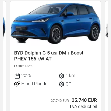
BYD Dolphin G 5 uși DM-i Boost
PHEV 156 kW AT
ID stoc: 18290
I
2026
1 km
Hibrid Plug-In
CP
R
25.740
EUR
27.740 EUR
l
TVA deductibil