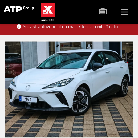
Aceast autovehicul nu mai este disponibil în stoc.
Acasă
Stoc
MG4 EV 5 usi Explore 
Înapoi