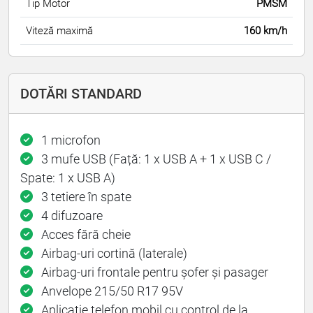
Tip Motor
PMSM
Viteză maximă
160 km/h
DOTĂRI STANDARD
1 microfon
3 mufe USB (Față: 1 x USB A + 1 x USB C /
Spate: 1 x USB A)
3 tetiere în spate
4 difuzoare
Acces fără cheie
Airbag-uri cortină (laterale)
Airbag-uri frontale pentru șofer și pasager
Anvelope 215/50 R17 95V
Aplicație telefon mobil cu control de la