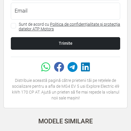
Email
Sunt de acord cu
Politica de confidențialitate și protecția
datelor ATP Motors
Trimite
Distribuie această pagină către prietenii tăi pe rețelele de
socializare pentru a afla de MG4 EV 5 usi Explore Electric 49
kWh 170 CP AT. Ajută un prieten să fie mai repede la volanul
noii sale mașini!
MODELE SIMILARE