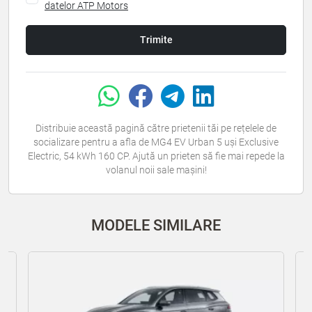
datelor ATP Motors
Trimite
Distribuie această pagină către prietenii tăi pe rețelele de
socializare pentru a afla de MG4 EV Urban 5 uși Exclusive
Electric, 54 kWh 160 CP. Ajută un prieten să fie mai repede la
volanul noii sale mașini!
MODELE SIMILARE