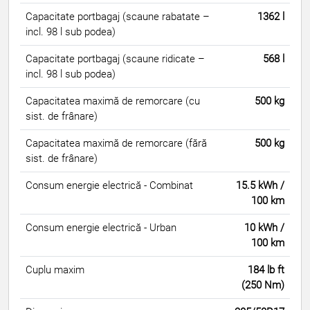
Capacitate portbagaj (scaune rabatate –
1362 l
incl. 98 l sub podea)
Capacitate portbagaj (scaune ridicate –
568 l
incl. 98 l sub podea)
Capacitatea maximă de remorcare (cu
500 kg
sist. de frânare)
Capacitatea maximă de remorcare (fără
500 kg
sist. de frânare)
Consum energie electrică - Combinat
15.5 kWh /
100 km
Consum energie electrică - Urban
10 kWh /
100 km
Cuplu maxim
184 lb ft
(250 Nm)