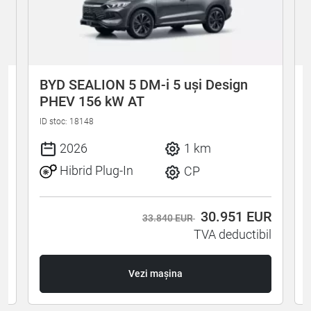
BYD SEALION 5 DM-i 5 uși Design
PHEV 156 kW AT
ID stoc: 18148
I
2026
1 km
Hibrid Plug-In
CP
R
30.951
EUR
33.840 EUR
l
TVA deductibil
Vezi mașina