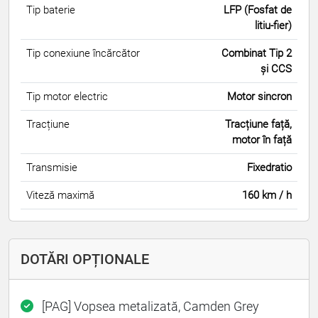
Tip baterie
LFP (Fosfat de
litiu-fier)
Tip conexiune încărcător
Combinat Tip 2
și CCS
Tip motor electric
Motor sincron
Tracțiune
Tracțiune față,
motor în față
Transmisie
Fixedratio
Viteză maximă
160 km / h
DOTĂRI OPȚIONALE
[PAG] Vopsea metalizată, Camden Grey