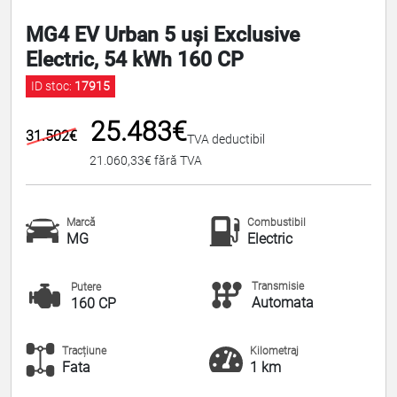
MG4 EV Urban 5 uși Exclusive
Electric, 54 kWh 160 CP
ID stoc:
17915
25.483€
31.502€
TVA deductibil
21.060,33€ fără TVA
Marcă
Combustibil
MG
Electric
Transmisie
Putere
Automata
160 CP
Tracțiune
Kilometraj
Fata
1 km