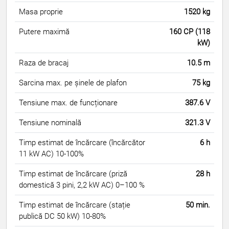
Masa proprie
1520 kg
Putere maximă
160 CP (118
kW)
Raza de bracaj
10.5 m
Sarcina max. pe șinele de plafon
75 kg
Tensiune max. de funcționare
387.6 V
Tensiune nominală
321.3 V
Timp estimat de încărcare (încărcător
6 h
11 kW AC) 10-100%
Timp estimat de încărcare (priză
28 h
domestică 3 pini, 2,2 kW AC) 0–100 %
Timp estimat de încărcare (stație
50 min.
publică DC 50 kW) 10-80%