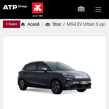
Acasă
Stoc
MG4 EV Urban 5 uși Ex
Înapoi