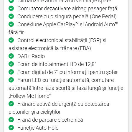
Climatizare automată cu ventilație spate
Comutator dezactivare airbag pasager față
Conducere cu o singură pedală (One Pedal)
Conexiune Apple CarPlay™ și Android Auto™
fără fir
Control electronic al stabilității (ESP) şi
asistare electronică la frânare (EBA)
DAB+ Radio
Ecran de infotainment HD de 12,8"
Ecran digital de 7" cu informații pentru șofer
Faruri LED cu funcție automată, comutare
automată între faza scurtă și faza lungă și funcție
„Follow Me Home”
Frânare activă de urgență cu detectarea
pietonilor și a cicliștilor
Frână de parcare electronică
Funcţie Auto Hold