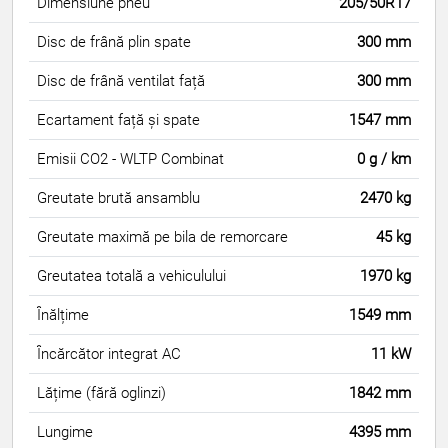
Dimensiune pneu
205/50R17
Disc de frână plin spate
300 mm
Disc de frână ventilat față
300 mm
Ecartament față și spate
1547 mm
Emisii CO2 - WLTP Combinat
0 g / km
Greutate brută ansamblu
2470 kg
Greutate maximă pe bila de remorcare
45 kg
Greutatea totală a vehiculului
1970 kg
Înălțime
1549 mm
Încărcător integrat AC
11 kW
Lățime (fără oglinzi)
1842 mm
Lungime
4395 mm