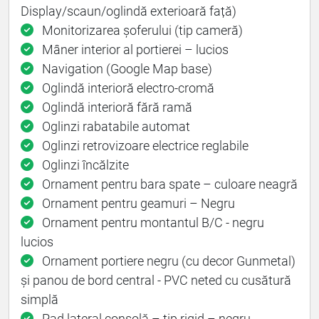
Display/scaun/oglindă exterioară față)
Monitorizarea șoferului (tip cameră)
Mâner interior al portierei – lucios
Navigation (Google Map base)
Oglindă interioră electro-cromă
Oglindă interioră fără ramă
Oglinzi rabatabile automat
Oglinzi retrovizoare electrice reglabile
Oglinzi încălzite
Ornament pentru bara spate – culoare neagră
Ornament pentru geamuri – Negru
Ornament pentru montantul B/C - negru
lucios
Ornament portiere negru (cu decor Gunmetal)
și panou de bord central - PVC neted cu cusătură
simplă
Pad lateral consolă – tip rigid – negru