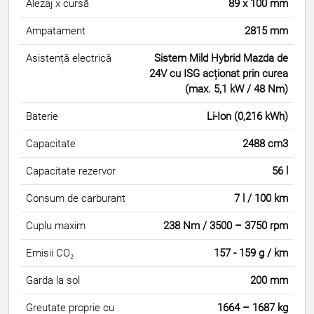
Alezaj x cursă
89 x 100 mm
Ampatament
2815 mm
Asistență electrică
Sistem Mild Hybrid Mazda de
24V cu ISG acționat prin curea
(max. 5,1 kW / 48 Nm)
Baterie
Li-Ion (0,216 kWh)
Capacitate
2488 cm3
Capacitate rezervor
56 l
Consum de carburant
7 l / 100 km
Cuplu maxim
238 Nm / 3500 – 3750 rpm
Emisii CO₂
157 - 159 g / km
Garda la sol
200 mm
Greutate proprie cu
1664 – 1687 kg