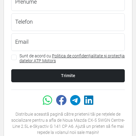
Prenume
Telefon
Email
Sunt de acord cu
Politica de confidențialitate și protecția
datelor ATP Motors
Trimite
Distribuie această pagină către prietenii tăi pe rețelele de
socializare pentru a afla de Noua Mazda CX-5 5WGN Centre-
Line 2.5L e-Skyactiv G 141 CP A6. Ajută un prieten să fie mai
repede la volanul noii sale mașini!