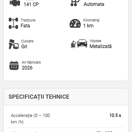
Automata
141 CP
Tracțiune
Kilometraj
Fata
1 km
Vopsea
Culoare
Metalizată
Gri
An fabricare
2026
SPECIFICAȚII TEHNICE
Accelerație (0 – 100
10.5 s
km /h)