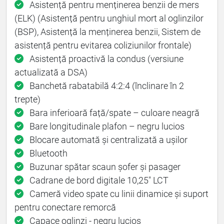
Asistență pentru menținerea benzii de mers
(ELK) (Asistență pentru unghiul mort al oglinzilor
(BSP), Asistență la menținerea benzii, Sistem de
asistență pentru evitarea coliziunilor frontale)
Asistență proactivă la condus (versiune
actualizată a DSA)
Banchetă rabatabilă 4:2:4 (înclinare în 2
trepte)
Bara inferioară față/spate – culoare neagră
Bare longitudinale plafon – negru lucios
Blocare automată și centralizată a ușilor
Bluetooth
Buzunar spătar scaun șofer și pasager
Cadrane de bord digitale 10,25" LCT
Cameră video spate cu linii dinamice și suport
pentru conectare remorcă
Capace oglinzi - negru lucios