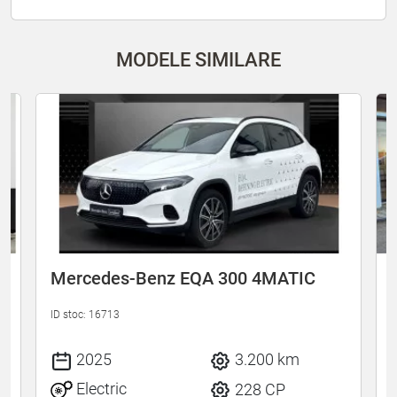
MODELE SIMILARE
Mercedes-Benz EQA 300 4MATIC
ID stoc: 16713
I
2025
3.200 km
Electric
228 CP