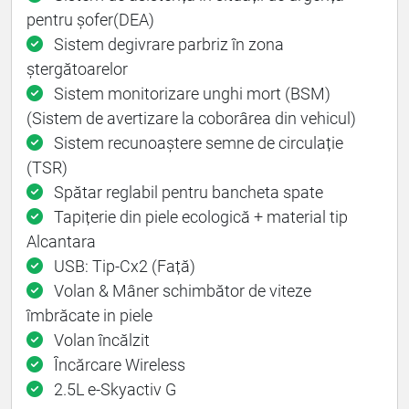
pentru șofer(DEA)
Sistem degivrare parbriz în zona
ștergătoarelor
Sistem monitorizare unghi mort (BSM)
(Sistem de avertizare la coborârea din vehicul)
Sistem recunoaștere semne de circulație
(TSR)
Spătar reglabil pentru bancheta spate
Tapițerie din piele ecologică + material tip
Alcantara
USB: Tip-Cx2 (Față)
Volan & Mâner schimbător de viteze
îmbrăcate in piele
Volan încălzit
Încărcare Wireless
2.5L e-Skyactiv G