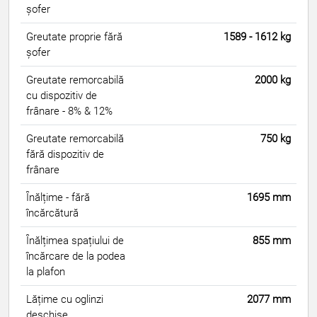
șofer
Greutate proprie fără
1589 - 1612 kg
șofer
Greutate remorcabilă
2000 kg
cu dispozitiv de
frânare - 8% & 12%
Greutate remorcabilă
750 kg
fără dispozitiv de
frânare
Înălțime - fără
1695 mm
încărcătură
Înălțimea spațiului de
855 mm
încărcare de la podea
la plafon
Lățime cu oglinzi
2077 mm
deschise