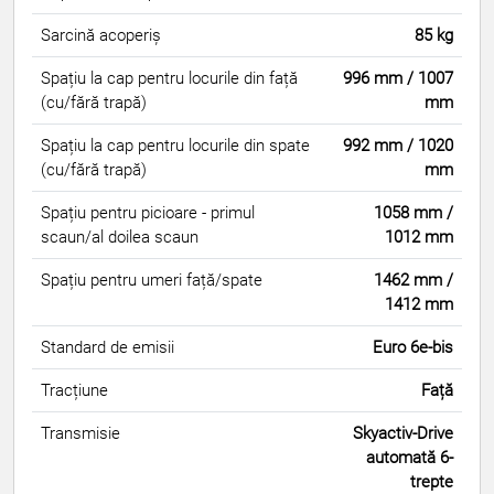
Sarcină acoperiș
85 kg
Spațiu la cap pentru locurile din față
996 mm / 1007
(cu/fără trapă)
mm
Spațiu la cap pentru locurile din spate
992 mm / 1020
(cu/fără trapă)
mm
Spațiu pentru picioare - primul
1058 mm /
scaun/al doilea scaun
1012 mm
Spațiu pentru umeri față/spate
1462 mm /
1412 mm
Standard de emisii
Euro 6e-bis
Tracțiune
Față
Transmisie
Skyactiv-Drive
automată 6-
trepte