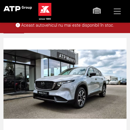
Aceast autovehicul nu mai este disponibil în stoc.
Acasă
Stoc
Noua Mazda CX-5 5WGN
Înapoi