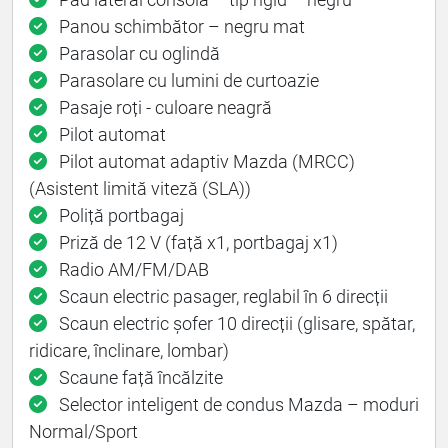
Panou schimbător – negru mat
Parasolar cu oglindă
Parasolare cu lumini de curtoazie
Pasaje roți - culoare neagră
Pilot automat
Pilot automat adaptiv Mazda (MRCC)
(Asistent limită viteză (SLA))
Poliță portbagaj
Priză de 12 V (față x1, portbagaj x1)
Radio AM/FM/DAB
Scaun electric pasager, reglabil în 6 direcții
Scaun electric șofer 10 direcții (glisare, spătar,
ridicare, înclinare, lombar)
Scaune față încălzite
Selector inteligent de condus Mazda – moduri
Normal/Sport