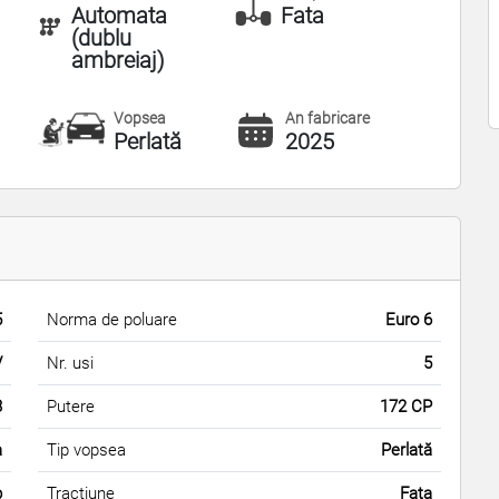
Automata
Fata
(dublu
ambreiaj)
Vopsea
An fabricare
Perlată
2025
5
Norma de poluare
Euro 6
V
Nr. usi
5
3
Putere
172 CP
a
Tip vopsea
Perlată
b
Tractiune
Fata