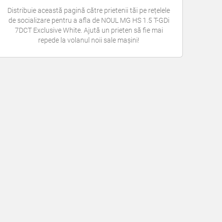
Distribuie această pagină către prietenii tăi pe rețelele
de socializare pentru a afla de NOUL MG HS 1.5 T-GDi
7DCT Exclusive White. Ajută un prieten să fie mai
repede la volanul noii sale mașini!