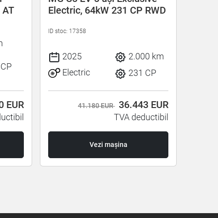
 AT
Electric, 64kW 231 CP RWD
Centr
G 141
ID stoc: 17358
ID stoc: 
m
2025
2.000 km
20
 CP
Electric
Be
231 CP
00
EUR
36.443
EUR
41.180 EUR
uctibil
TVA deductibil
Vezi mașina