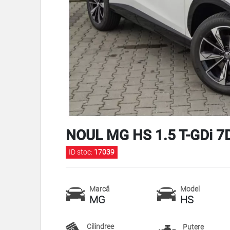
NOUL MG HS 1.5 T-GDi 7D
ID stoc:
17039
Marcă
Model
MG
HS
Cilindree
Putere