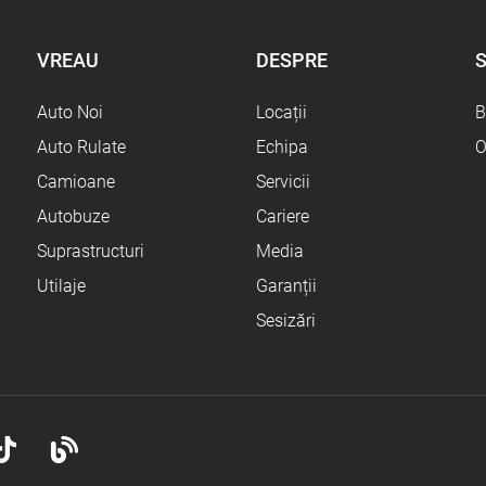
VREAU
DESPRE
S
Auto Noi
Locații
B
Auto Rulate
Echipa
O
Camioane
Servicii
Autobuze
Cariere
Suprastructuri
Media
Utilaje
Garanții
Sesizări