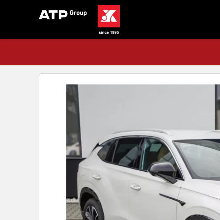
Acasă
Stoc
NOUL MG HS 1.5 T-GDi