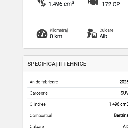
3
1.496 cm
172 CP
Kilometraj
Culoare
0 km
Alb
SPECIFICAȚII TEHNICE
An de fabricare
202
Caroserie
SU
Cilindree
1 496 cm
Combustibil
Benzin
Culoare
Al