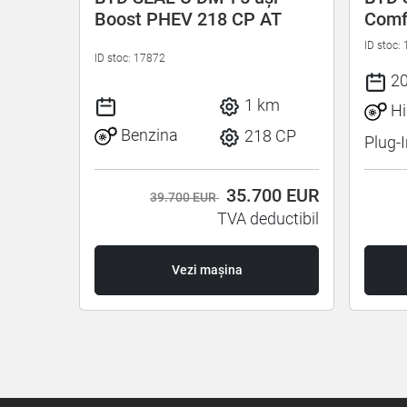
AT
Boost PHEV 218 CP AT
Comf
ID stoc:
ID stoc: 17872
km
2
1 km
Hi
8 CP
Benzina
218 CP
Plug-
00
EUR
35.700
EUR
39.700 EUR
uctibil
TVA deductibil
Vezi mașina