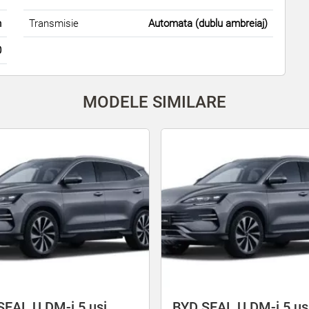
m
Transmisie
Automata (dublu ambreiaj)
0
MODELE SIMILARE
SEAL U DM-i 5 uși
BYD SEAL U DM-i 5 uș