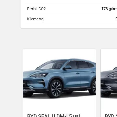
Emisii CO2
173 g/k
Kilometraj
i
BYD SEAL U DM-i 5 uși
BYD 