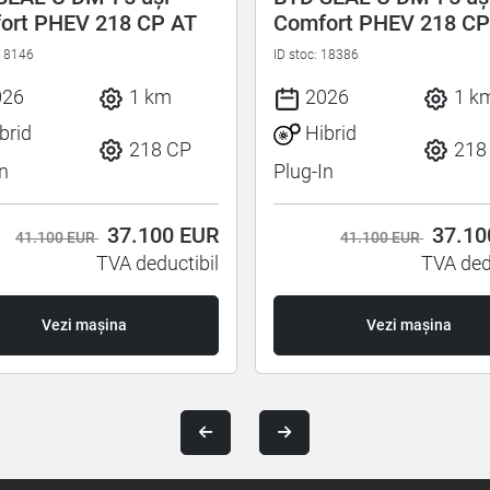
ort PHEV 218 CP AT
Comfort PHEV 218 CP
 18146
ID stoc: 18386
026
1 km
2026
1 k
brid
Hibrid
218 CP
218
In
Plug-In
37.100
EUR
37.1
41.100 EUR
41.100 EUR
TVA deductibil
TVA ded
Vezi mașina
Vezi mașina