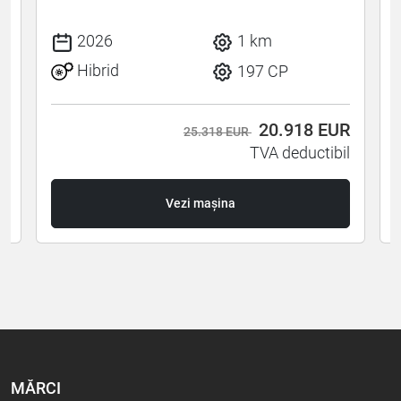
I
2026
1 km
Hibrid
197 CP
R
20.918
EUR
25.318 EUR
l
TVA deductibil
Vezi mașina
MĂRCI