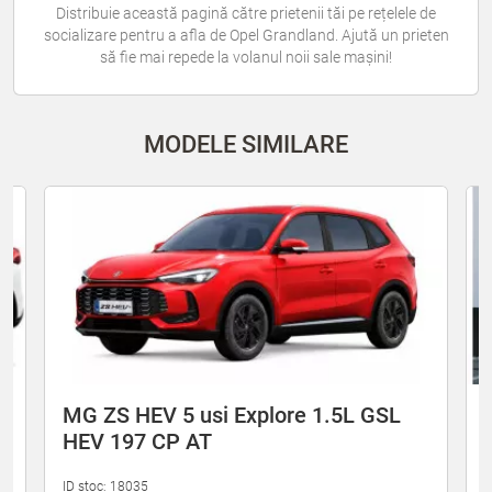
Distribuie această pagină către prietenii tăi pe rețelele de
socializare pentru a afla de Opel Grandland. Ajută un prieten
să fie mai repede la volanul noii sale mașini!
MODELE SIMILARE
MG ZS HEV 5 usi Explore 1.5L GSL
HEV 197 CP AT
ID stoc: 18035