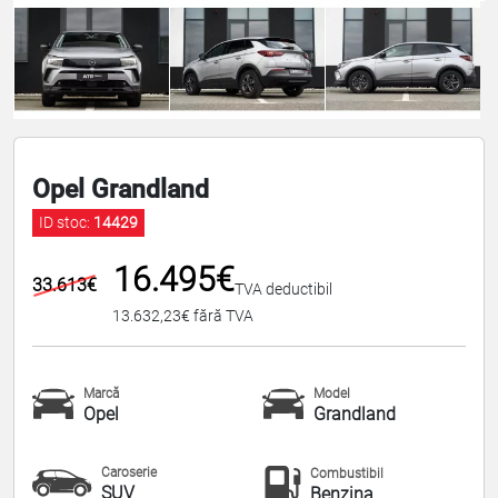
Opel Grandland
ID stoc:
14429
16.495€
33.613€
TVA deductibil
13.632,23€ fără TVA
Marcă
Model
Opel
Grandland
Caroserie
Combustibil
SUV
Benzina