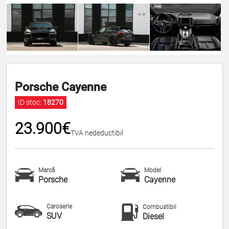
Porsche Cayenne
ID stoc:
18270
23.900€
TVA nedeductibil
Marcă
Model
Porsche
Cayenne
Caroserie
Combustibil
SUV
Diesel