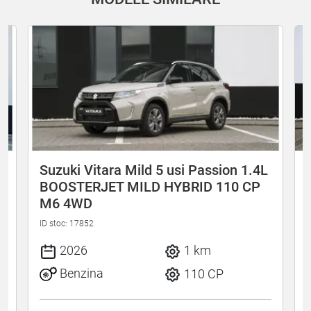
L
Suzuki Vitara Mild 5 usi Passion 1.4L
BOOSTERJET MILD HYBRID 110 CP
M6 4WD
I
ID stoc: 17852
2026
1 km
Benzina
110 CP