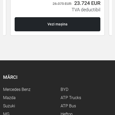
R
23.724
EUR
26.075 EUR
l
TVA deductibil
Vezi mașina
MĂRCI
Mercedes Benz
BYD
Mazda
ATP Trucks
Suzuki
ATP Bus
MG
Hefton