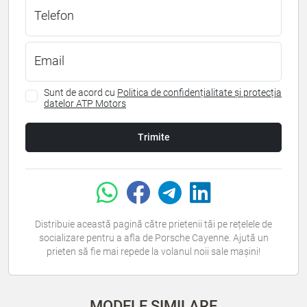
Telefon
Email
Sunt de acord cu
Politica de confidențialitate și protecția
datelor ATP Motors
Trimite
Distribuie această pagină către prietenii tăi pe rețelele de
socializare pentru a afla de Porsche Cayenne. Ajută un
prieten să fie mai repede la volanul noii sale mașini!
MODELE SIMILARE