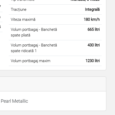
T
V
Tracțiune
Integrală
s
Viteza maximă
180 km/h
4
Volum portbagaj - Banchetă
665 litri
spate pliată
Volum portbagaj - Banchetă
430 litri
spate ridicată 1
Volum portbagaj maxim
1230 litri
Pearl Metallic