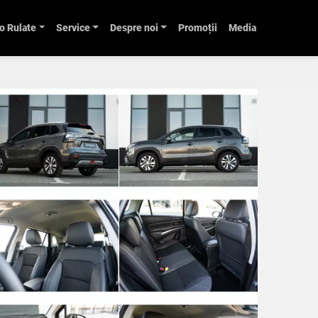
o Rulate
Service
Despre noi
Promoții
Media