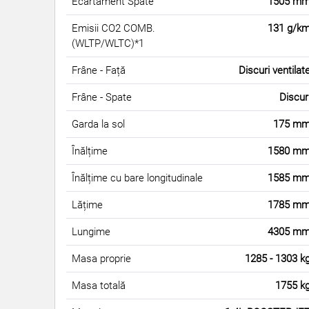
Ecartament Spate
1505 m
Emisii CO2 COMB.
131 g/k
(WLTP/WLTC)*1
Frâne - Față
Discuri ventilat
Frâne - Spate
Discur
Garda la sol
175 m
Înălțime
1580 m
Înălțime cu bare longitudinale
1585 m
Lățime
1785 m
Lungime
4305 m
Masa proprie
1285 - 1303 k
Masa totală
1755 k