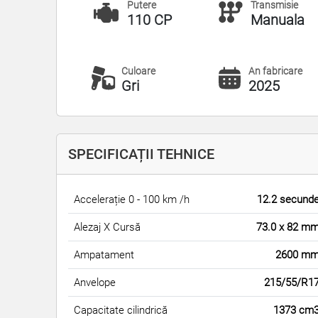
Transmisie
Putere
Manuala
110 CP
Culoare
An fabricare
Gri
2025
SPECIFICAȚII TEHNICE
Accelerație 0 - 100 km /h
12.2 secund
Alezaj X Cursă
73.0 x 82 m
Ampatament
2600 m
Anvelope
215/55/R1
Capacitate cilindrică
1373 cm