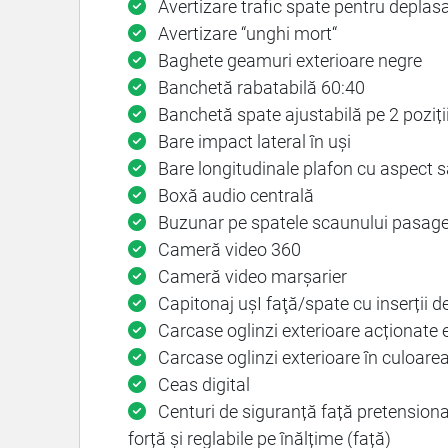
Avertizare trafic spate pentru deplas
Avertizare “unghi mort“
Baghete geamuri exterioare negre
Banchetă rabatabilă 60:40
Banchetă spate ajustabilă pe 2 poziți
Bare impact lateral în uși
Bare longitudinale plafon cu aspect s
Boxă audio centrală
Buzunar pe spatele scaunului pasage
Cameră video 360
Cameră video marșarier
Capitonaj ușI faţă/spate cu inserții de
Carcase oglinzi exterioare acționate e
Carcase oglinzi exterioare în culoarea
Ceas digital
Centuri de siguranță față pretensionat
forță și reglabile pe înălțime (față)