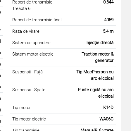
m
Raport de transmisie -
0,644
Treapta 6
m
Raport de transmisie final
4059
e
Raza de virare
5,4 m
i
Sistem de aprindere
Injecție directă
m
Sistem motor electric
Traction motor &
generator
m
Suspensii - Față
Tip MacPherson cu
m
arc elicoidal
m
Suspensii - Spate
Punte rigidă cu arc
elicoidal
m
Tip motor
K14D
g
Tip motor electric
WA06C
g
Tip transmisie
Manuală, 6 viteze