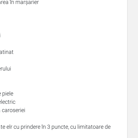
area în marșarier
i
atinat
rului
 piele
lectric
 caroseriei
e elr cu prindere în 3 puncte, cu limitatoare de