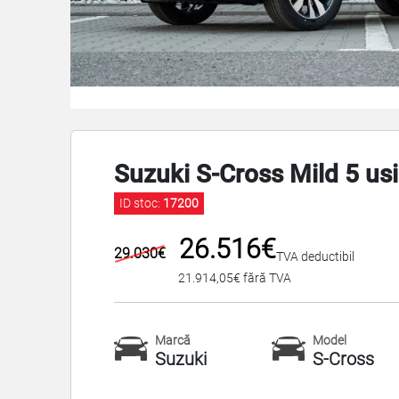
Suzuki S-Cross Mild 5 usi 
ID stoc:
17200
26.516€
29.030€
TVA deductibil
21.914,05€ fără TVA
Marcă
Model
Suzuki
S-Cross