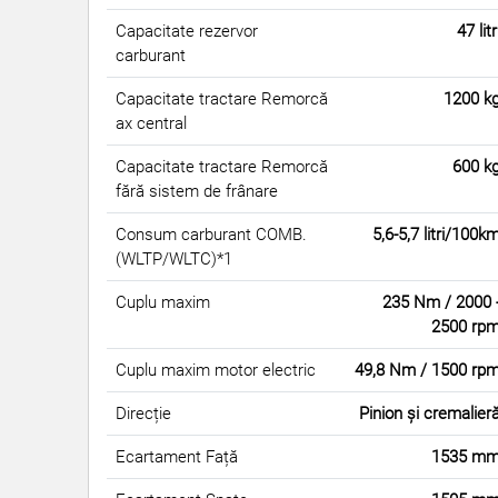
Capacitate rezervor
47 litr
carburant
Capacitate tractare Remorcă
1200 k
ax central
Capacitate tractare Remorcă
600 k
fără sistem de frânare
Consum carburant COMB.
5,6-5,7 litri/100k
(WLTP/WLTC)*1
Cuplu maxim
235 Nm / 2000 
2500 rp
Cuplu maxim motor electric
49,8 Nm / 1500 rp
Direcție
Pinion și cremalier
Ecartament Față
1535 m