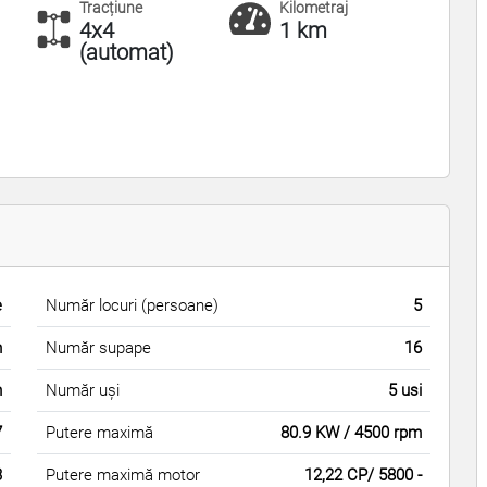
Tracțiune
Kilometraj
4x4
1 km
(automat)
e
Număr locuri (persoane)
5
m
Număr supape
16
m
Număr uși
5 usi
7
Putere maximă
80.9 KW / 4500 rpm
3
Putere maximă motor
12,22 CP/ 5800 -