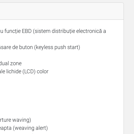
 funcție EBD (sistem distribuție electronică a
ăsare de buton (keyless push start)
dual zone
le lichide (LCD) color
rture waving)
eapta (weaving alert)