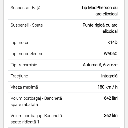
Suspensii - Față
Tip MacPherson cu
arc elicoidal
Suspensii - Spate
Punte rigidă cu arc
elicoidal
Tip motor
K14D
Tip motor electric
WA06C
Tip transmisie
Automată, 6 viteze
Tracțiune
Integrală
Viteza maximă
180 km / h
Volum portbagaj - Banchetă
642 litri
spate rabatată
Volum portbagaj - Banchetă
362 litri
spate ridicată 1