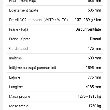
Ecartament Față
1535 mm
Ecartament Spate
1505 mm
Emisii CO2 combinat (WLTP / WLTC)
137 - 139 g / km
Frâne - Față
Discuri ventilate
Frâne - Spate
Discuri
Garda la sol
175 mm
Înălțime
1600 mm
Înălțime cu trapă panoramică
1595 mm
Lățime
1775 mm
Lungime
4185 mm
Masa proprie
1275 - 1315 kg
Masa totală
1750 kg