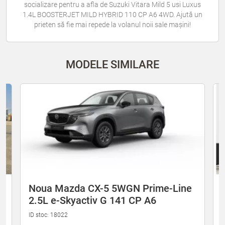
socializare pentru a afla de Suzuki Vitara Mild 5 usi Luxus
1.4L BOOSTERJET MILD HYBRID 110 CP A6 4WD. Ajută un
prieten să fie mai repede la volanul noii sale mașini!
MODELE SIMILARE
Noua Mazda CX-5 5WGN Prime-Line
2.5L e-Skyactiv G 141 CP A6
ID stoc: 18022
I