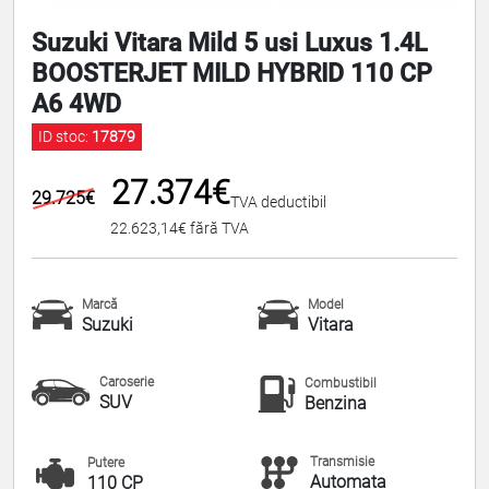
Suzuki Vitara Mild 5 usi Luxus 1.4L
BOOSTERJET MILD HYBRID 110 CP
A6 4WD
ID stoc:
17879
27.374€
29.725€
TVA deductibil
22.623,14€ fără TVA
Marcă
Model
Suzuki
Vitara
Caroserie
Combustibil
SUV
Benzina
Transmisie
Putere
Automata
110 CP