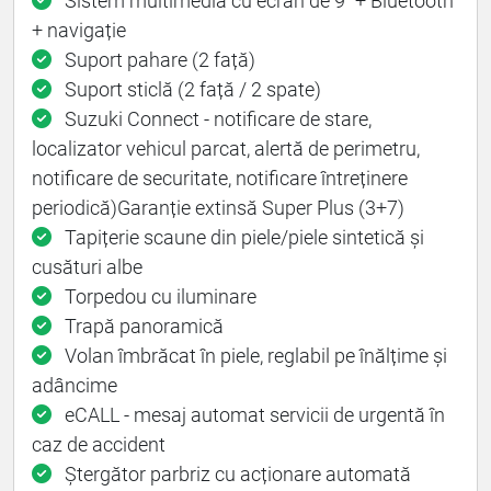
Sistem multimedia cu ecran de 9” + Bluetooth
+ navigație
Suport pahare (2 față)
Suport sticlă (2 față / 2 spate)
Suzuki Connect - notificare de stare,
localizator vehicul parcat, alertă de perimetru,
notificare de securitate, notificare întreținere
periodică)Garanție extinsă Super Plus (3+7)
Tapițerie scaune din piele/piele sintetică și
cusături albe
Torpedou cu iluminare
Trapă panoramică
Volan îmbrăcat în piele, reglabil pe înălțime și
adâncime
eCALL - mesaj automat servicii de urgentă în
caz de accident
Ștergător parbriz cu acționare automată