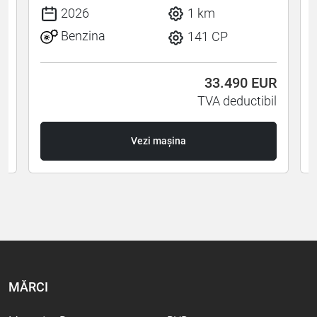
2026
1 km
Benzina
141 CP
R
33.490
EUR
l
TVA deductibil
Vezi mașina
MĂRCI