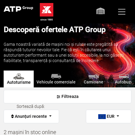
Descoperă ofertele ATP Group
Gama noastră variată de mașini noi și rulate este pregătită să
răspundă tuturor nevoilor tale. Fie că ești în căutarea unui
autoturism performant sau a unei soluții accesibile, la noi găsești
fiabilitate, transparență și consultanță de încredere.
Vehicule comerciale
Camioane
Autobuze
Autoturisme
Filtreaza
Sortează după:
Anunțuri recente
EUR
2 mașini în stoc online