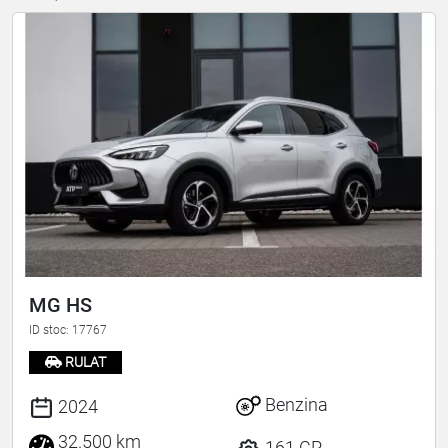
MG HS
ID stoc: 17767
RULAT
Benzina
2024
32.500 km
161 CP