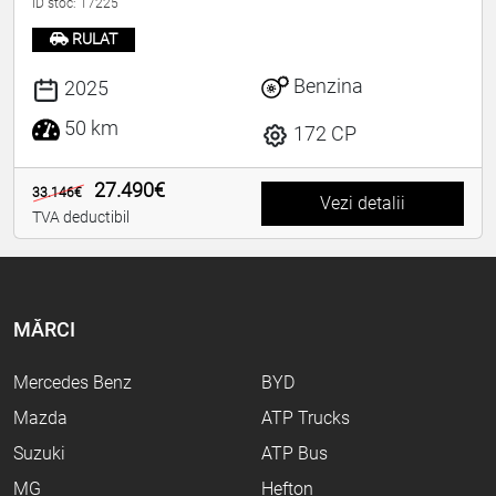
ID stoc: 17225
RULAT
Benzina
2025
50 km
172 CP
27.490€
33.146€
Vezi detalii
TVA deductibil
MĂRCI
Mercedes Benz
BYD
Mazda
ATP Trucks
Suzuki
ATP Bus
MG
Hefton