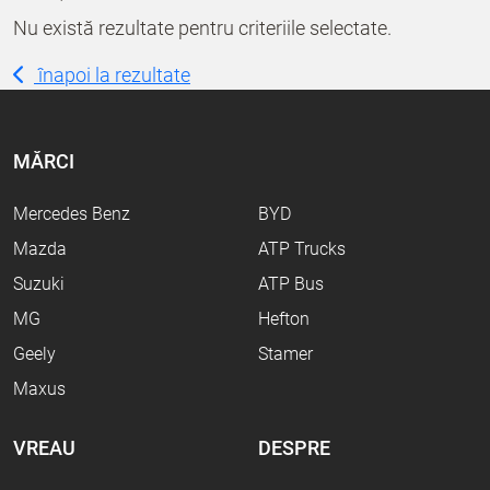
Nu există rezultate pentru criteriile selectate.
înapoi la rezultate
MĂRCI
Mercedes Benz
BYD
Mazda
ATP Trucks
Suzuki
ATP Bus
MG
Hefton
Geely
Stamer
Maxus
VREAU
DESPRE