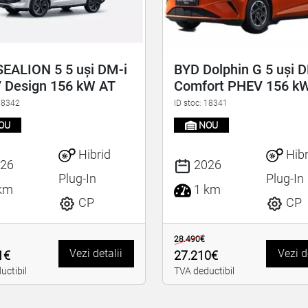
EALION 5 5 uși DM-i
BYD Dolphin G 5 uși 
 Design 156 kW AT
Comfort PHEV 156 k
 18342
ID stoc: 18341
OU
NOU
Hibrid
Hibr
26
2026
Plug-In
Plug-In
km
1 km
CP
CP
28.490€
Vezi detalii
Vezi d
1€
27.210€
uctibil
TVA deductibil