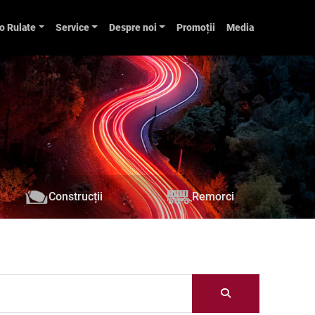
o Rulate
Service
Despre noi
Promoții
Media
Construcții
Remorci