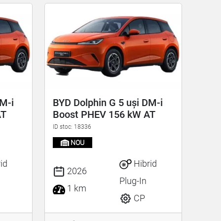
DM-i
BYD Dolphin G 5 uși DM-i
AT
Boost PHEV 156 kW AT
ID stoc: 18336
NOU
id
Hibrid
2026
Plug-In
1 km
CP