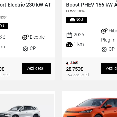
rt Electric 230 kW AT
Boost PHEV 156 kW 
ID stoc: 18345
 18354
NOU
OU
Hibr
2026
Electric
26
Plug-In
1 km
km
CP
CP
31.340€
Vezi detalii
Vezi d
0€
28.750€
uctibil
TVA deductibil