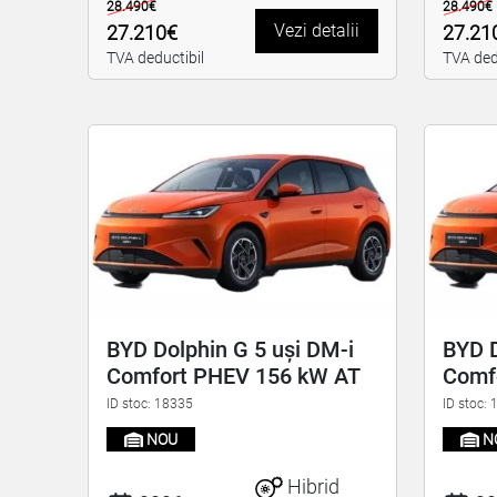
28.490€
28.490€
Vezi detalii
27.210€
27.21
TVA deductibil
TVA ded
BYD Dolphin G 5 uși DM-i
BYD D
Comfort PHEV 156 kW AT
Comf
ID stoc: 18335
ID stoc:
NOU
N
Hibrid