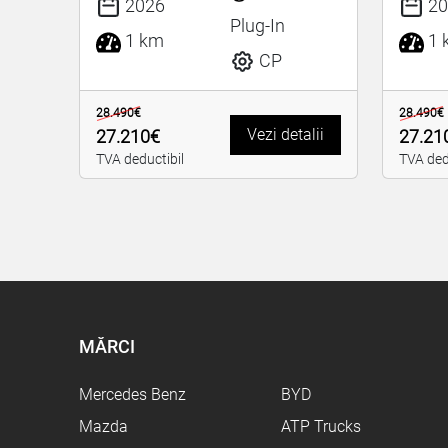
2026
20
Plug-In
1 km
1 
CP
28.490€
28.490€
Vezi detalii
27.210€
27.21
TVA deductibil
TVA ded
MĂRCI
Mercedes Benz
BYD
Mazda
ATP Trucks