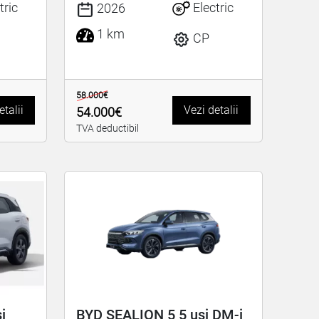
tric
Electric
2026
1 km
CP
58.000€
etalii
Vezi detalii
54.000€
TVA deductibil
i
BYD SEALION 5 5 uși DM-i