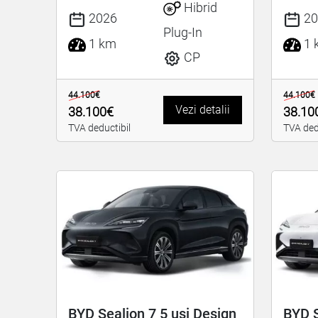
Hibrid
2026
20
Plug-In
1 km
1 
CP
44.100€
44.100€
Vezi detalii
38.100€
38.10
TVA deductibil
TVA ded
BYD Sealion 7 5 uși Design
BYD S