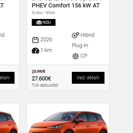
AT
PHEV Comfort 156 kW AT
ID stoc: 18344
NOU
id
Hibrid
2026
Plug-In
1 km
CP
29.990€
etalii
Vezi detalii
27.600€
TVA deductibil