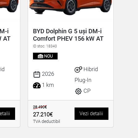
DM-i
BYD Dolphin G 5 uși DM-i
W AT
Comfort PHEV 156 kW AT
ID stoc: 18340
NOU
id
Hibrid
2026
Plug-In
1 km
CP
28.490€
etalii
Vezi detalii
27.210€
TVA deductibil