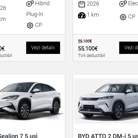
Hibrid
Elec
2026
26
Plug-In
1 km
CP
km
CP
59.100€
Vezi detalii
Vezi d
0€
55.100€
uctibil
TVA deductibil
ealion 7 5 uși
BYD ATTO 2 DM-i 5 uș