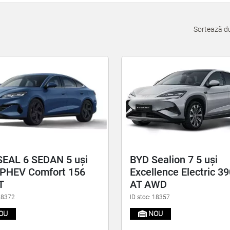
Sortează d
SEAL 6 SEDAN 5 uși
BYD Sealion 7 5 uși
 PHEV Comfort 156
Excellence Electric 3
T
AT AWD
 18372
ID stoc: 18357
OU
NOU