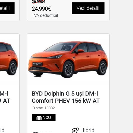
26.990€
etalii
Vezi detalii
24.990€
TVA deductibil
DM-i
BYD Dolphin G 5 uși DM-i
W AT
Comfort PHEV 156 kW AT
ID stoc: 18332
NOU
id
Hibrid