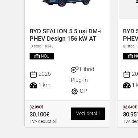
BYD SEALION 5 5 uși DM-i
BYD S
PHEV Design 156 kW AT
PHEV
ID stoc: 18343
ID stoc:
NOU
N
Hibrid
2026
20
Plug-In
1 km
1 
CP
32.990€
33.840€
Vezi detalii
30.100€
30.95
TVA deductibil
TVA ded