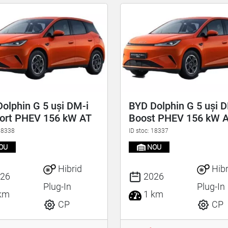
olphin G 5 uși DM-i
BYD Dolphin G 5 uși 
ort PHEV 156 kW AT
Boost PHEV 156 kW 
 18338
ID stoc: 18337
OU
NOU
Hibrid
Hibr
26
2026
Plug-In
Plug-In
km
1 km
CP
CP