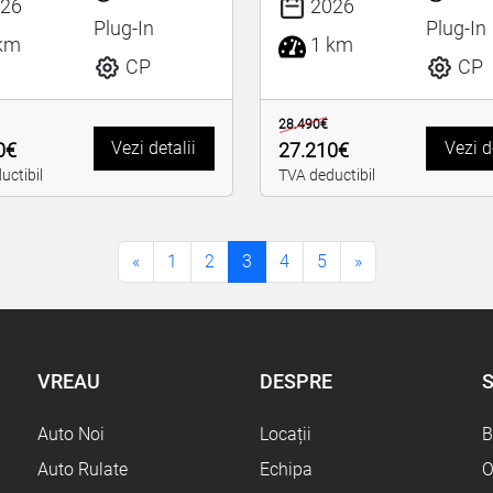
26
2026
Plug-In
Plug-In
km
1 km
CP
CP
28.490€
Vezi detalii
Vezi d
0€
27.210€
uctibil
TVA deductibil
«
1
2
3
4
5
»
VREAU
DESPRE
S
Auto Noi
Locații
B
Auto Rulate
Echipa
O