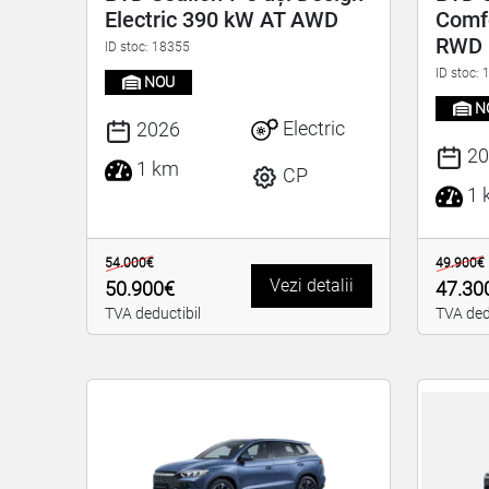
Electric 390 kW AT AWD
Comfo
RWD
ID stoc: 18355
ID stoc:
NOU
N
Electric
2026
20
1 km
CP
1 
54.000€
49.900€
Vezi detalii
50.900€
47.30
TVA deductibil
TVA ded