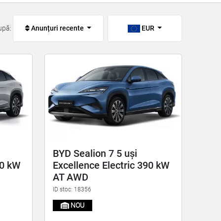
upă:
Anunțuri recente
EUR
BYD Sealion 7 5 uși
90 kW
Excellence Electric 390 kW
AT AWD
ID stoc: 18356
NOU