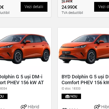
26.990€
Vezi detalii
Vezi d
0€
24.990€
uctibil
TVA deductibil
olphin G 5 uși DM-i
BYD Dolphin G 5 uși 
ort PHEV 156 kW AT
Comfort PHEV 156 k
 18334
ID stoc: 18333
OU
NOU
Hibrid
Hibr