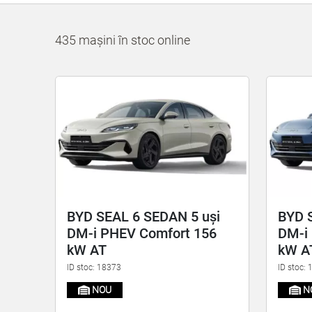
435 mașini în stoc online
BYD SEAL 6 SEDAN 5 uși
BYD 
DM-i PHEV Comfort 156
DM-i
kW AT
kW A
ID stoc: 18373
ID stoc:
NOU
N