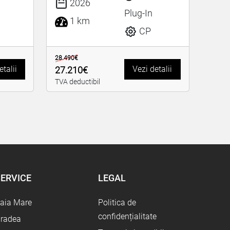
2026
Plug-In
1 km
CP
28.490€
etalii
Vezi detalii
27.210€
TVA deductibil
ERVICE
LEGAL
aia Mare
Politica de
confidențialitate
radea