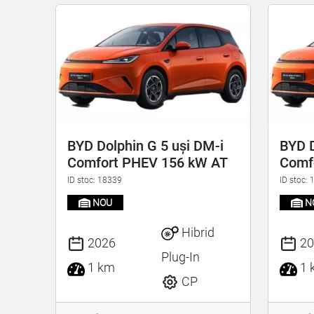
BYD Dolphin G 5 uși DM-i
BYD D
Comfort PHEV 156 kW AT
Comf
ID stoc: 18339
ID stoc:
NOU
N
Hibrid
2026
20
Plug-In
1 km
1 
CP