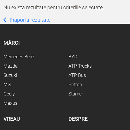
Nu există rezultate pentru criteriile selectate.
înapoi la rezultate
MĂRCI
Mercedes Benz
BYD
Mazda
ATP Trucks
Suzuki
ATP Bus
MG
Hefton
Geely
Stamer
Maxus
VREAU
DESPRE