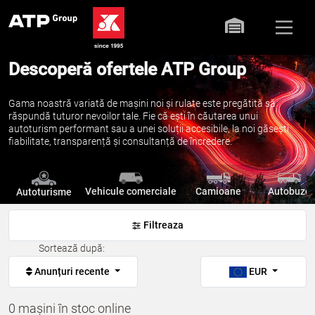
Descoperă ofertele ATP Group
Gama noastră variată de mașini noi și rulate este pregătită să
răspundă tuturor nevoilor tale. Fie că ești în căutarea unui
autoturism performant sau a unei soluții accesibile, la noi găsești
fiabilitate, transparență și consultanță de încredere.
Vehicule comerciale
Camioane
Autobuze
Autoturisme
Filtreaza
Sortează după:
Anunțuri recente
EUR
0 mașini în stoc online