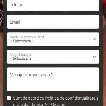
Telefon
Email
Model Mercedes Benz
Alege Locația:
Mesajul dumneavoatră:
Sunt de acord cu
Politica de confidențialitate și
protecția datelor ATP Motors