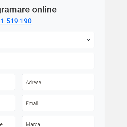
gramare online
1 519 190
Adresa
Email
re
Marca