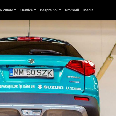
o Rulate
Service
Despre noi
Promoții
Media