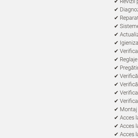
✔ Revizii 
✔ Diagnoz
✔ Reparați
✔ Sisteme 
✔ Actualiz
✔ Igieniz
✔ Verifica
✔ Reglaje
✔ Pregătir
✔ Verifică
✔ Verifică
✔ Verifica
✔ Verifica
✔ Montaj 
✔ Acces la
✔ Acces la
✔ Acces la