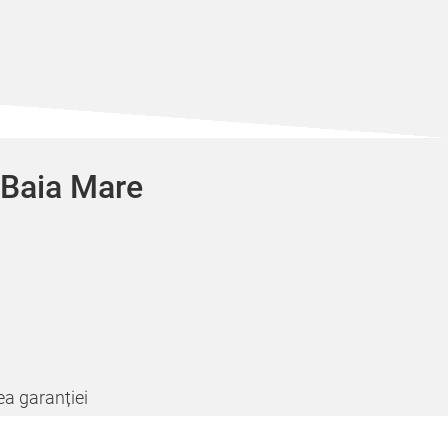
n Baia Mare
ea garanției