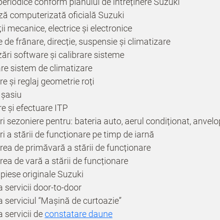
periodice conform planului de întreținere Suzuki
ă computerizată oficială Suzuki
i mecanice, electrice și electronice
de frânare, direcție, suspensie și climatizare
ări software și calibrare sisteme
are sistem de climatizare
re și reglaj geometrie roți
 șasiu
e și efectuare ITP
ri sezoniere pentru: bateria auto, aerul condiționat, anvelo
ri a stării de funcționare pe timp de iarnă
rea de primăvară a stării de funcționare
rea de vară a stării de funcționare
piese originale Suzuki
 servicii door-to-door
 serviciul “Mașină de curtoazie”
 servicii de
constatare daune