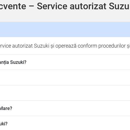
ecvente – Service autorizat Suz
vice autorizat Suzuki și operează conform procedurilor și 
anția Suzuki?
 Mare?
uki?