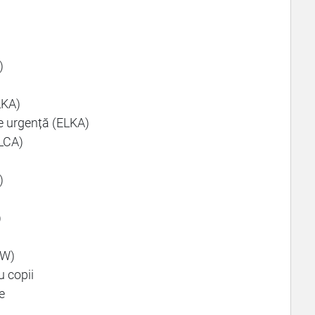
)
LKA)
e urgență (ELKA)
(LCA)
)
)
CW)
 copii
e