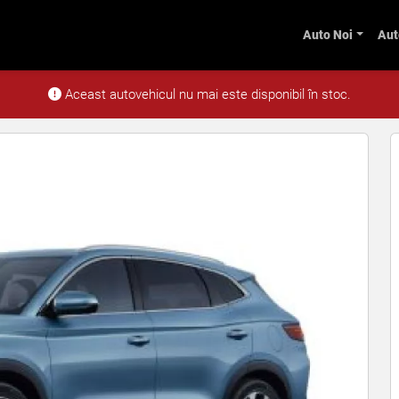
Auto Noi
Aut
i Comfort PHEV 160 kW AT
Aceast autovehicul nu mai este disponibil în stoc.