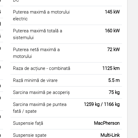
h
DC
4
Puterea maximă a motorului
145 kW
electric
d
Puterea maximă totală a
160 kW
ă
sistemului
m
Puterea netă maximă a
72 kW
motorului
m
Raza de acțiune - combinată
1125 km
Rază minimă de virare
5.5 m
m
Sarcina maximă pe acoperiș
75 kg
m
Sarcina maximă pe puntea
1259 kg / 1166 kg
fată / spate
m
Suspensie față
MacPherson
m
Suspensie spate
Multi-Link