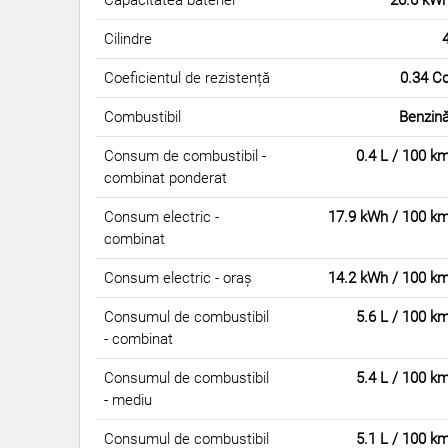
Capacitatea bateriei
26.6 kW
Cilindre
Coeficientul de rezistență
0.34 C
Combustibil
Benzin
Consum de combustibil -
0.4 L / 100 k
combinat ponderat
Consum electric -
17.9 kWh / 100 k
combinat
Consum electric - oraș
14.2 kWh / 100 k
Consumul de combustibil
5.6 L / 100 k
- combinat
Consumul de combustibil
5.4 L / 100 k
- mediu
Consumul de combustibil
5.1 L / 100 k