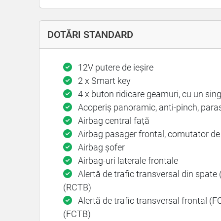
DOTĂRI STANDARD
12V putere de ieșire
2 x Smart key
4 x buton ridicare geamuri, cu un singu
Acoperiș panoramic, anti-pinch, paraso
Airbag central față
Airbag pasager frontal, comutator de
Airbag șofer
Airbag-uri laterale frontale
Alertă de trafic transversal din spate 
(RCTB)
Alertă de trafic transversal frontal (F
(FCTB)