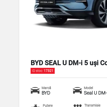
BYD SEAL U DM-i 5 uși 
ID stoc:
17321
Marcă
Model
BYD
Seal U DM-
Transmisie
Putere