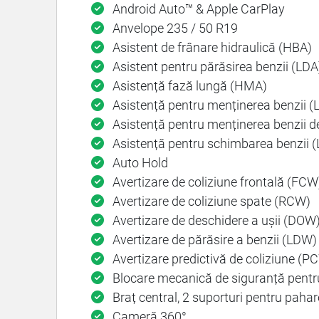
Android Auto™ & Apple CarPlay
Anvelope 235 / 50 R19
Asistent de frânare hidraulică (HBA)
Asistent pentru părăsirea benzii (LDA
Asistență fază lungă (HMA)
Asistență pentru menținerea benzii (
Asistență pentru menținerea benzii d
Asistență pentru schimbarea benzii 
Auto Hold
Avertizare de coliziune frontală (FCW
Avertizare de coliziune spate (RCW)
Avertizare de deschidere a ușii (DOW
Avertizare de părăsire a benzii (LDW)
Avertizare predictivă de coliziune (P
Blocare mecanică de siguranță pentru
Braț central, 2 suporturi pentru pahar
Cameră 360°