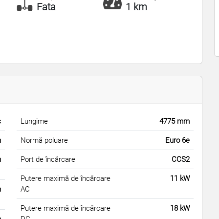
Fata
1 km
c
Lungime
4775 mm
m
Normă poluare
Euro 6e
m
Port de încărcare
CCS2
Putere maximă de încărcare
11 kW
m
AC
Putere maximă de încărcare
18 kW