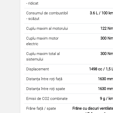
- ridicat
Consumul de combustibil
3.6 L / 100 k
- scăzut
Cuplu maxim al motorului
122 N
Cuplu maxim motor
300 N
electric
Cuplu maxim total al
300 N
sistemului
Displacement
1498 cc / 1,5 
Distanța între roți față
1630 m
Distanța între roți spate
1630 m
Emisii de CO2 combinate
9 g / k
Frâne față / spate
Frâne cu discuri ventilat