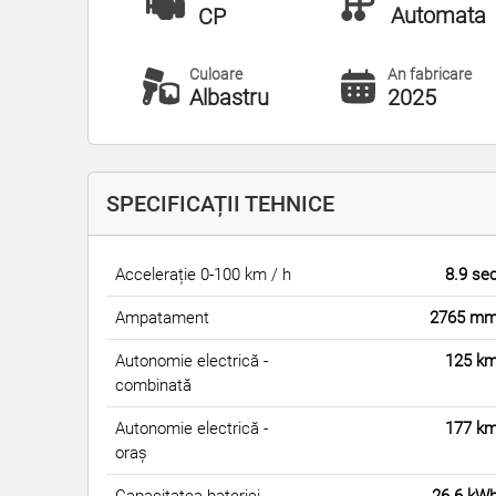
Automata
CP
Culoare
An fabricare
Albastru
2025
SPECIFICAȚII TEHNICE
Accelerație 0-100 km / h
8.9 se
Ampatament
2765 m
Autonomie electrică -
125 k
combinată
Autonomie electrică -
177 k
oraș