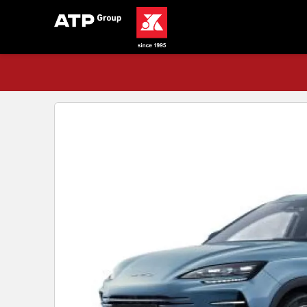
Acasă
Stoc
BYD SEAL U DM-i 5 uș