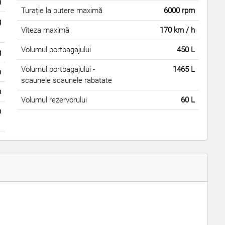
i
Turație la putere maximă
6000 rpm
g
Viteza maximă
170 km / h
Volumul portbagajului
450 L
g
Volumul portbagajului -
1465 L
m
scaunele scaunele rabatate
m
Volumul rezervorului
60 L
m