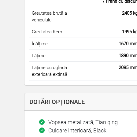
/ Frâne cu discur
Greutatea brută a
2405 k
vehiculului
Greutatea Kerb
1995 k
Înălțime
1670 m
Lățime
1890 m
Lățime cu oglindă
2085 m
exterioară extinsă
DOTĂRI OPȚIONALE
Vopsea metalizată, Tian qing
Culoare interioară, Black