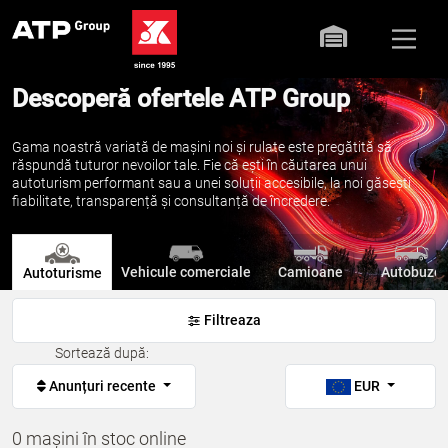
Descoperă ofertele ATP Group
Gama noastră variată de mașini noi și rulate este pregătită să
răspundă tuturor nevoilor tale. Fie că ești în căutarea unui
autoturism performant sau a unei soluții accesibile, la noi găsești
fiabilitate, transparență și consultanță de încredere.
Vehicule comerciale
Camioane
Autobuze
Autoturisme
Filtreaza
Sortează după:
Anunțuri recente
EUR
0 mașini în stoc online