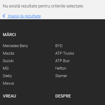
Nu există rezultate pentru criteriile selectate.
înapoi la rezultate
MĂRCI
Mercedes Benz
BYD
Mazda
ATP Trucks
Suzuki
ATP Bus
MG
Hefton
Geely
Stamer
Maxus
VREAU
DESPRE