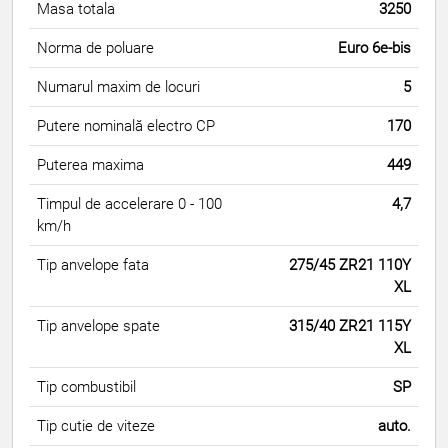
Masa totala
3250
Norma de poluare
Euro 6e-bis
Numarul maxim de locuri
5
Putere nominală electro CP
170
Puterea maxima
449
Timpul de accelerare 0 - 100
4,7
km/h
Tip anvelope fata
275/45 ZR21 110Y
XL
Tip anvelope spate
315/40 ZR21 115Y
XL
Tip combustibil
SP
Tip cutie de viteze
auto.