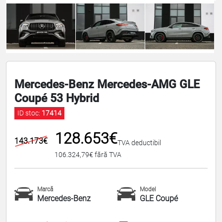
Mercedes-Benz Mercedes-AMG GLE
Coupé 53 Hybrid
ID stoc:
17414
128.653€
143.173€
TVA deductibil
106.324,79€ fără TVA
Marcă
Model
Mercedes-Benz
GLE Coupé