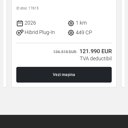
ID stoc: 17615
I
2026
1 km
Hibrid Plug-In
449 CP
R
121.990
EUR
136.518 EUR
l
TVA deductibil
Vezi mașina