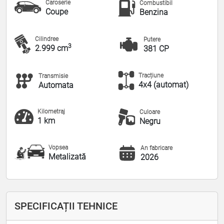
Caroserie
Combustibil
Coupe
Benzina
Cilindree
Putere
3
2.999 cm
381 CP
Tracțiune
Transmisie
4x4 (automat)
Automata
Kilometraj
Culoare
1 km
Negru
Vopsea
An fabricare
Metalizată
2026
SPECIFICAȚII TEHNICE