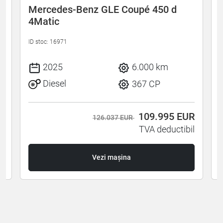
W
Mercedes-Benz GLE Coupé 450 d
4Matic
ID stoc: 16971
I
2025
6.000 km
Diesel
367 CP
R
109.995
EUR
126.037 EUR
l
TVA deductibil
Vezi mașina