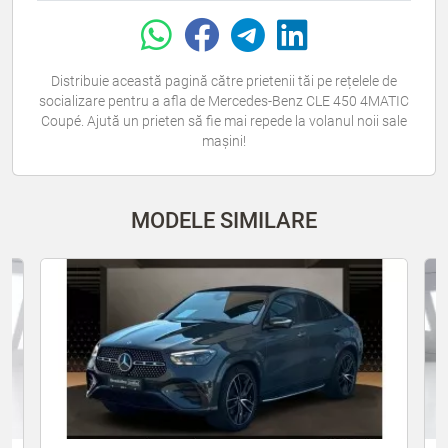
Distribuie această pagină către prietenii tăi pe rețelele de
socializare pentru a afla de Mercedes-Benz CLE 450 4MATIC
Coupé. Ajută un prieten să fie mai repede la volanul noii sale
mașini!
MODELE SIMILARE