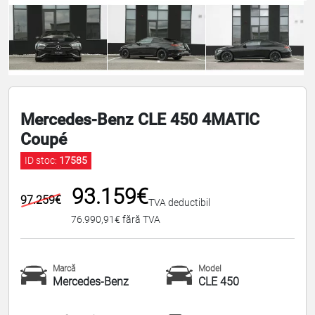
Mercedes-Benz CLE 450 4MATIC
Coupé
ID stoc:
17585
93.159€
97.259€
TVA deductibil
76.990,91€ fără TVA
Marcă
Model
Mercedes-Benz
CLE 450