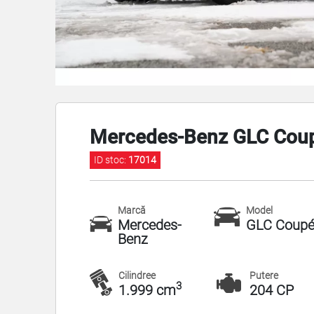
Mercedes-Benz GLC Cou
ID stoc:
17014
Marcă
Model
Mercedes-
GLC Coup
Benz
Cilindree
Putere
3
1.999 cm
204 CP