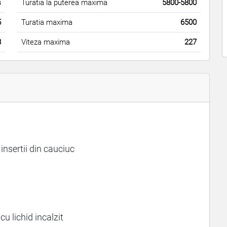
s
Turatia la puterea maxima
5800-5800
5
Turatia maxima
6500
3
Viteza maxima
227
insertii din cauciuc
cu lichid incalzit