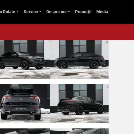
o Rulate
Service
Despre noi
Promoții
Media