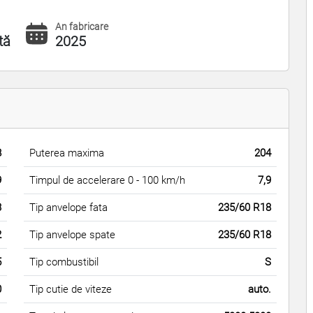
An fabricare
tă
2025
8
Puterea maxima
204
9
Timpul de accelerare 0 - 100 km/h
7,9
3
Tip anvelope fata
235/60 R18
2
Tip anvelope spate
235/60 R18
5
Tip combustibil
S
0
Tip cutie de viteze
auto.