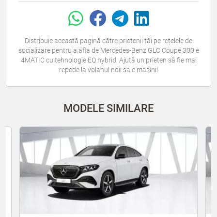
Distribuie această pagină către prietenii tăi pe rețelele de
socializare pentru a afla de Mercedes-Benz GLC Coupé 300 e
4MATIC cu tehnologie EQ hybrid. Ajută un prieten să fie mai
repede la volanul noii sale mașini!
MODELE SIMILARE