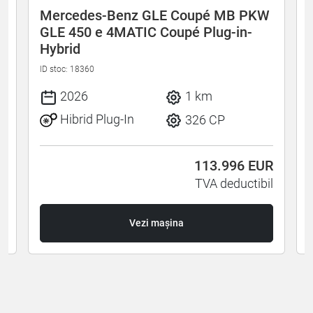
Mercedes-Benz GLE Coupé MB PKW
GLE 450 e 4MATIC Coupé Plug-in-
Hybrid
ID stoc: 18360
I
2026
1 km
Hibrid Plug-In
326 CP
R
113.996
EUR
l
TVA deductibil
Vezi mașina