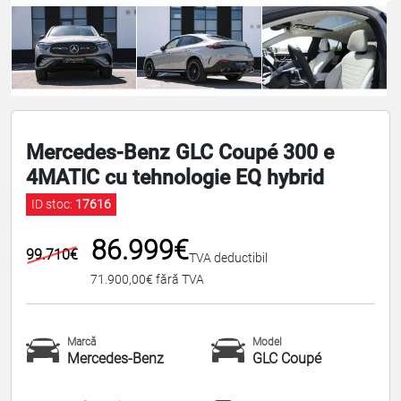
Mercedes-Benz GLC Coupé 300 e
4MATIC cu tehnologie EQ hybrid
ID stoc:
17616
86.999€
99.710€
TVA deductibil
71.900,00€ fără TVA
Marcă
Model
Mercedes-Benz
GLC Coupé