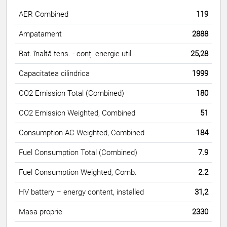
AER Combined
119
Ampatament
2888
Bat. înaltă tens. - conț. energie util.
25,28
Capacitatea cilindrica
1999
CO2 Emission Total (Combined)
180
CO2 Emission Weighted, Combined
51
Consumption AC Weighted, Combined
184
Fuel Consumption Total (Combined)
7.9
Fuel Consumption Weighted, Comb.
2.2
HV battery – energy content, installed
31,2
Masa proprie
2330