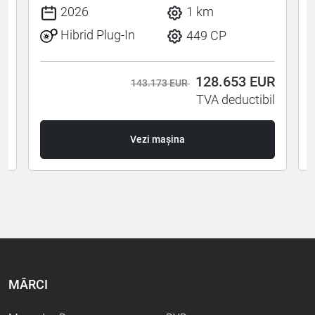
2026
1 km
Hibrid Plug-In
449 CP
R
128.653
EUR
143.173 EUR
l
TVA deductibil
Vezi mașina
MĂRCI