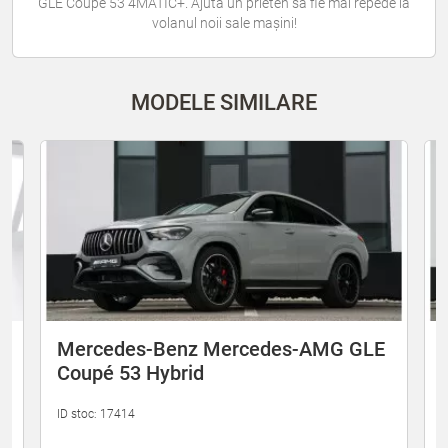
GLE Coupé 53 4MATIC+. Ajută un prieten să fie mai repede la
volanul noii sale mașini!
MODELE SIMILARE
E
Mercedes-Benz Mercedes-AMG GLE
Coupé 53 Hybrid
ID stoc: 17414
I