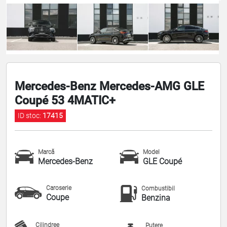
Mercedes-Benz Mercedes-AMG GLE
Coupé 53 4MATIC+
ID stoc:
17415
Marcă
Model
Mercedes-Benz
GLE Coupé
Caroserie
Combustibil
Coupe
Benzina
Cilindree
Putere