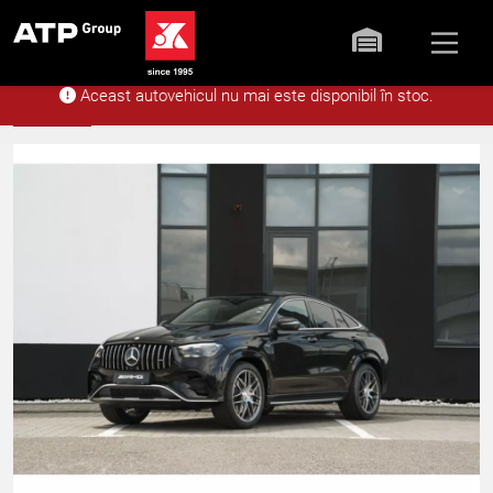
Aceast autovehicul nu mai este disponibil în stoc.
Acasă
Stoc
Mercedes-Benz Merc
Înapoi