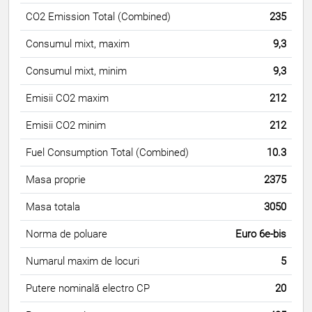
CO2 Emission Total (Combined)
235
Consumul mixt, maxim
9,3
Consumul mixt, minim
9,3
Emisii CO2 maxim
212
Emisii CO2 minim
212
Fuel Consumption Total (Combined)
10.3
Masa proprie
2375
Masa totala
3050
Norma de poluare
Euro 6e-bis
Numarul maxim de locuri
5
Putere nominală electro CP
20